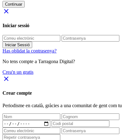
Continuar
close
Iniciar sessió
Iniciar Sessió
Has oblidat la contrasenya?
No tens compte a Tarragona Digital?
Crea'n un gratis
close
Crear compte
Periodisme
en català
, gràcies a una comunitat de gent com tu