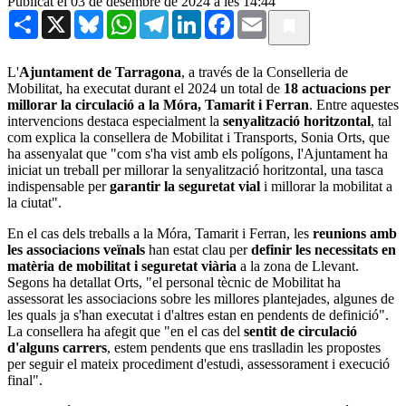
Publicat el 03 de desembre de 2024 a les 14:44
Share
X
Bluesky
WhatsApp
Telegram
LinkedIn
Facebook
Email
L'
Ajuntament de Tarragona
, a través de la Conselleria de
Mobilitat, ha executat durant el 2024 un total de
18 actuacions per
millorar la circulació a la Móra, Tamarit i Ferran
. Entre aquestes
intervencions destaca especialment la
senyalització horitzontal
, tal
com explica la consellera de Mobilitat i Transports, Sonia Orts, que
ha assenyalat que "com s'ha vist amb els polígons, l'Ajuntament ha
iniciat un treball per millorar la senyalització horitzontal, una tasca
indispensable per
garantir la seguretat vial
i millorar la mobilitat a
la ciutat".
En el cas dels treballs a la Móra, Tamarit i Ferran, les
reunions amb
les associacions veïnals
han estat clau per
definir les necessitats en
matèria de mobilitat i seguretat viària
a la zona de Llevant.
Segons ha detallat Orts, "el personal tècnic de Mobilitat ha
assessorat les associacions sobre les millores plantejades, algunes de
les quals ja s'han executat i d'altres estan en pendents de definició".
La consellera ha afegit que "en el cas del
sentit de circulació
d'alguns carrers
, estem pendents que ens traslladin les propostes
per seguir el mateix procediment d'estudi, assessorament i execució
final".