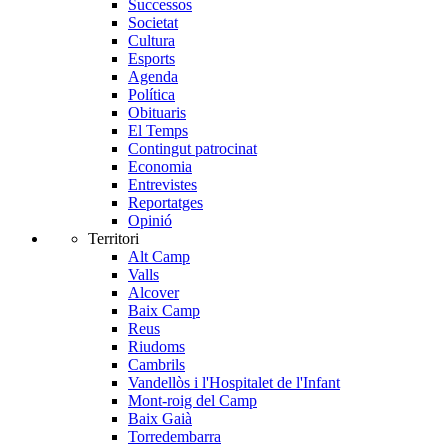
Successos
Societat
Cultura
Esports
Agenda
Política
Obituaris
El Temps
Contingut patrocinat
Economia
Entrevistes
Reportatges
Opinió
Territori
Alt Camp
Valls
Alcover
Baix Camp
Reus
Riudoms
Cambrils
Vandellòs i l'Hospitalet de l'Infant
Mont-roig del Camp
Baix Gaià
Torredembarra