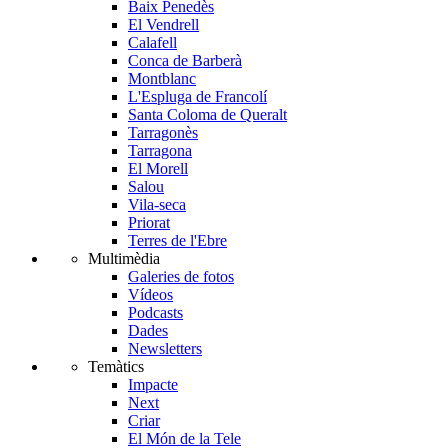
Baix Penedès
El Vendrell
Calafell
Conca de Barberà
Montblanc
L'Espluga de Francolí
Santa Coloma de Queralt
Tarragonès
Tarragona
El Morell
Salou
Vila-seca
Priorat
Terres de l'Ebre
Multimèdia
Galeries de fotos
Vídeos
Podcasts
Dades
Newsletters
Temàtics
Impacte
Next
Criar
El Món de la Tele