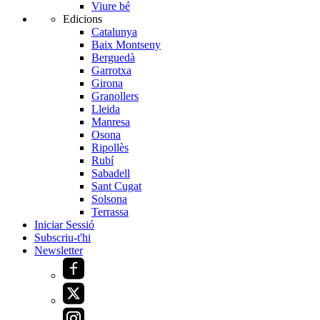
Viure bé
Edicions
Catalunya
Baix Montseny
Berguedà
Garrotxa
Girona
Granollers
Lleida
Manresa
Osona
Ripollès
Rubí
Sabadell
Sant Cugat
Solsona
Terrassa
Iniciar Sessió
Subscriu-t'hi
Newsletter