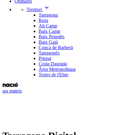
Obituaris
expand_more
Territori
Tarragona
Reus
Alt Camp
Baix Camp
Baix Penedès
Baix Gaià
Conca de Barberà
Tarragonès
Priorat
Costa Daurada
Àrea Metropolitana
Terres de l'Ebre
ara mateix