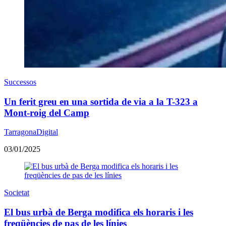
Successos
Un ferit greu en una sortida de via a la T-323 a
Mont-roig del Camp
TarragonaDigital
03/01/2025
Societat
El bus urbà de Berga modifica els horaris i les
freqüències de pas de les línies