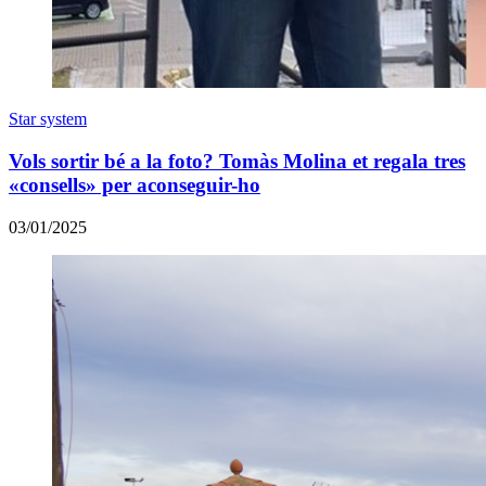
Star system
Vols sortir bé a la foto? Tomàs Molina et regala tres
«consells» per aconseguir-ho
03/01/2025