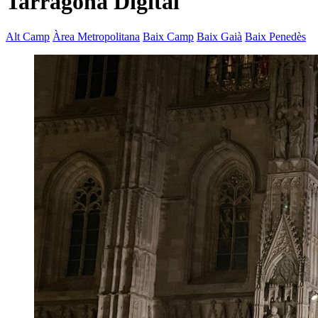
Tarragona Digital
Alt Camp
Àrea Metropolitana
Baix Camp
Baix Gaià
Baix Penedès