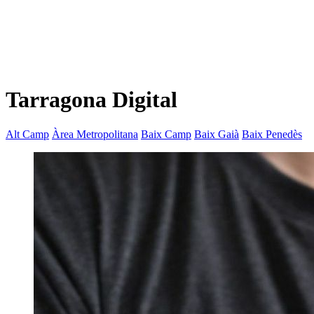
Tarragona Digital
Alt Camp
Àrea Metropolitana
Baix Camp
Baix Gaià
Baix Penedès