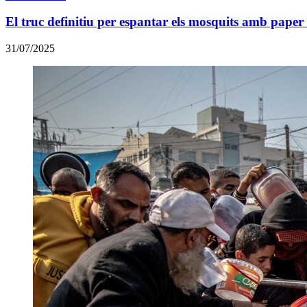
El truc definitiu per espantar els mosquits amb paper 
31/07/2025