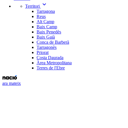
expand_more
Territori
Tarragona
Reus
Alt Camp
Baix Camp
Baix Penedès
Baix Gaià
Conca de Barberà
Tarragonès
Priorat
Costa Daurada
Àrea Metropolitana
Terres de l'Ebre
ara mateix