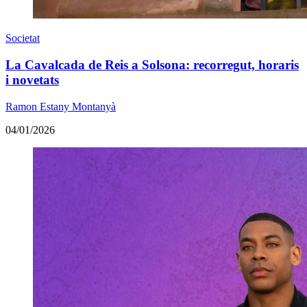
Societat
La Cavalcada de Reis a Solsona: recorregut, horaris
i novetats
Ramon Estany Montanyà
04/01/2026