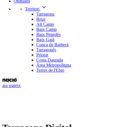
Obituaris
expand_more
Territori
Tarragona
Reus
Alt Camp
Baix Camp
Baix Penedès
Baix Gaià
Conca de Barberà
Tarragonès
Priorat
Costa Daurada
Àrea Metropolitana
Terres de l'Ebre
ara mateix