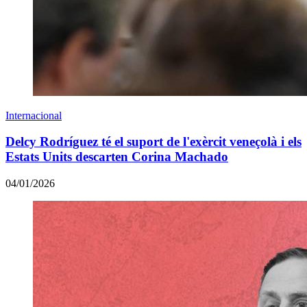
Internacional
Delcy Rodríguez té el suport de l'exèrcit veneçolà i els
Estats Units descarten Corina Machado
04/01/2026