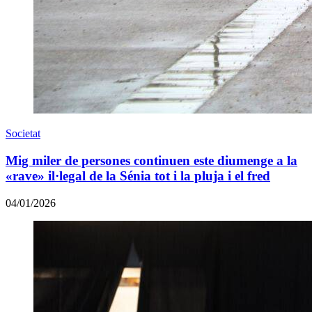
Societat
Mig miler de persones continuen este diumenge a la
«rave» il·legal de la Sénia tot i la pluja i el fred
04/01/2026