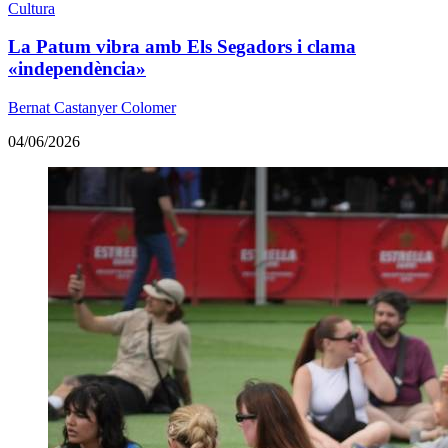
Cultura
La Patum vibra amb Els Segadors i clama
«independència»
Bernat Castanyer Colomer
04/06/2026