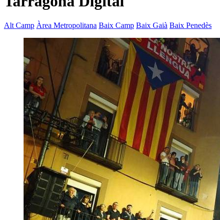
Tarragona Digital
Alt Camp
Àrea Metropolitana
Baix Camp
Baix Gaià
Baix Penedès