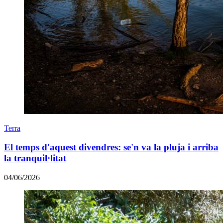
Terra
El temps d'aquest divendres: se'n va la pluja i arriba
la tranquil·litat
04/06/2026