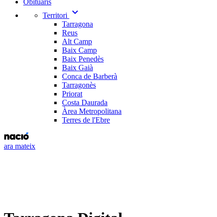
Obituaris
expand_more
Territori
Tarragona
Reus
Alt Camp
Baix Camp
Baix Penedès
Baix Gaià
Conca de Barberà
Tarragonès
Priorat
Costa Daurada
Àrea Metropolitana
Terres de l'Ebre
ara mateix