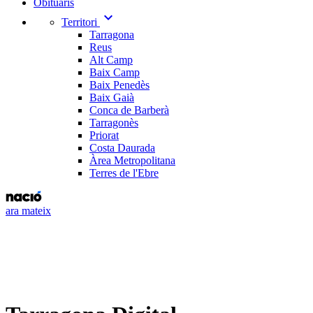
Obituaris
expand_more
Territori
Tarragona
Reus
Alt Camp
Baix Camp
Baix Penedès
Baix Gaià
Conca de Barberà
Tarragonès
Priorat
Costa Daurada
Àrea Metropolitana
Terres de l'Ebre
ara mateix