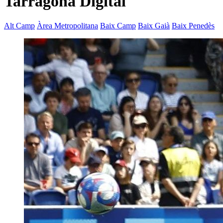
Tarragona Digital
Alt Camp
Àrea Metropolitana
Baix Camp
Baix Gaià
Baix Penedès