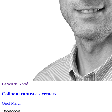
La veu de Nació
Collboni contra els creuers
Oriol March
15/06/2026