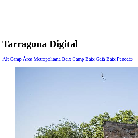
Tarragona Digital
Alt Camp
Àrea Metropolitana
Baix Camp
Baix Gaià
Baix Penedès