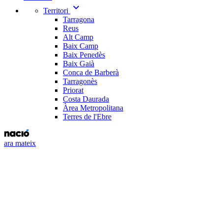
expand_more
Territori
Tarragona
Reus
Alt Camp
Baix Camp
Baix Penedès
Baix Gaià
Conca de Barberà
Tarragonès
Priorat
Costa Daurada
Àrea Metropolitana
Terres de l'Ebre
ara mateix