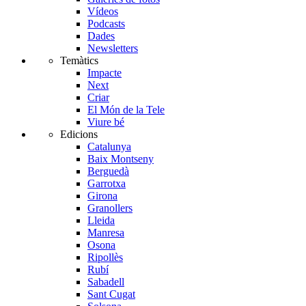
Vídeos
Podcasts
Dades
Newsletters
Temàtics
Impacte
Next
Criar
El Món de la Tele
Viure bé
Edicions
Catalunya
Baix Montseny
Berguedà
Garrotxa
Girona
Granollers
Lleida
Manresa
Osona
Ripollès
Rubí
Sabadell
Sant Cugat