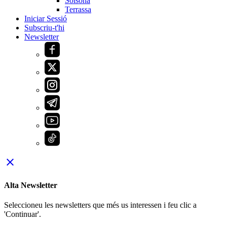
Solsona
Terrassa
Iniciar Sessió
Subscriu-t'hi
Newsletter
close
Alta Newsletter
Seleccioneu les newsletters que més us interessen i feu clic a
'Continuar'.