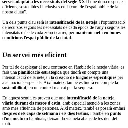
servei adaptat a les necessitats del segle XXI
i que dona respostes
eficients, sostenibles i inclusives en la cura de l'espai públic de la
nostra ciutat".
Un dels punts clau serà la
intensificació de la neteja
i l'optimització
de recursos segons les necessitats de cada època de l'any i segons les
intensitats d'ús de cada zona i carrer, per
mantenir net i en bones
condicions l'espai públic de la ciutat
.
Un servei més eficient
Per tal de desplegar el nou contracte en l'àmbit de la neteja viària, es
farà una
planificació estratègica
que tindrà en compte una
intensificació de la neteja i la
creació de brigades específiques
per
a actuacions especials. Així mateix, també es tindrà en compte la
sostenibilitat
, en un context marcat per la sequera.
En aquest sentit, es preveu que una
intensificació de la neteja
viària durant els mesos d'estiu
, amb especial atenció a les zones
amb més afluència de persones. Així mateix, també es posarà èmfasi
després dels caps de setmana i els dies festius
, i també en
punts
d'oci nocturn
habituals, deixant la via neta abans de les deu del
matí.