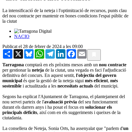
La intensificació de la neteja i l'optimització de recursos, punts clau
del nou contracte per mantenir en bones condicions l'espai públic de
la ciutat
NACIO
Publicat el 28 de febrer de 2024 a les 09:00
Share
X
Bluesky
WhatsApp
Telegram
LinkedIn
Facebook
Email
Tarragona
comptarà en els pròxims mesos amb un
nou contracte
per gestionar la
neteja
de la ciutat, una vegada es faci l'adjudicació
definitiva del concurs. En aquest sentit,
l'objectiu del govern
municipal
és que la gestió de la neteja sigui
més eficient
,
més
sostenible
i actualitzada a les
necessitats actuals
del municipi.
Segons ha explicat l'Ajuntament de Tarragona, el plantejament del
nou servei parteix de l'
avaluació prèvia
del seu funcionament
durant els darrers anys i ha posat el focus en
solucionar els
principals dèficits
, així com en els suggeriments i queixes de la
ciutadania.
La consellera de Neteja, Sonia Orts, ha assenyalat que "parlem d'
un