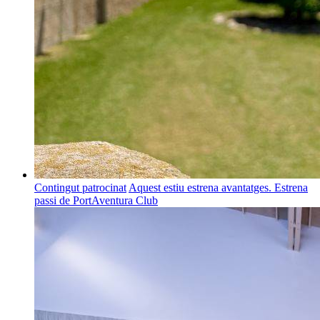
Contingut patrocinat
Aquest estiu estrena avantatges. Estrena
passi de PortAventura Club