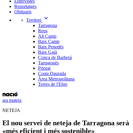
Entrevistes
Reportatges
Obituaris
expand_more
Territori
Tarragona
Reus
Alt Camp
Baix Camp
Baix Penedès
Baix Gaià
Conca de Barberà
Tarragonès
Priorat
Costa Daurada
Àrea Metropolitana
Terres de l'Ebre
ara mateix
NETEJA
El nou servei de neteja de Tarragona serà
«més eficient i més sostenible»