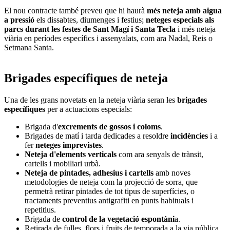
El nou contracte també preveu que hi haurà
més neteja amb aigua
a pressió
els dissabtes, diumenges i festius;
neteges especials als
parcs durant les festes de Sant Magí i Santa Tecla
i més neteja
viària en períodes específics i assenyalats, com ara Nadal, Reis o
Setmana Santa.
Brigades específiques de neteja
Una de les grans novetats en la neteja viària seran les
brigades
específiques
per a actuacions especials:
Brigada d'
excrements de gossos i coloms
.
Brigades de matí i tarda dedicades a resoldre
incidències
i a
fer
neteges imprevistes
.
Neteja d'elements verticals
com ara senyals de trànsit,
cartells i mobiliari urbà.
Neteja de pintades, adhesius i cartells
amb noves
metodologies de neteja com la projecció de sorra, que
permetrà retirar pintades de tot tipus de superfícies, o
tractaments preventius antigrafiti en punts habituals i
repetitius.
Brigada de
control de la vegetació espontàni
a.
Retirada de fulles, flors i fruits de temporada a la via pública.