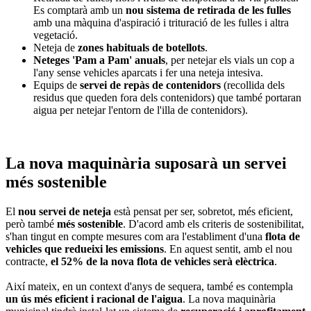
Es comptarà amb un
nou sistema de retirada de les fulles
amb una màquina d'aspiració i trituració de les fulles i altra
vegetació.
Neteja de
zones habituals de botellots
.
Neteges 'Pam a Pam' anuals
, per netejar els vials un cop a
l'any sense vehicles aparcats i fer una neteja intesiva.
Equips de
servei de repàs de contenidors
(recollida dels
residus que queden fora dels contenidors) que també portaran
aigua per netejar l'entorn de l'illa de contenidors).
La nova maquinària suposarà un servei
més sostenible
El
nou servei de neteja
està pensat per ser, sobretot, més eficient,
però també
més sostenible
. D'acord amb els criteris de sostenibilitat,
s'han tingut en compte mesures com ara l'establiment d'una
flota de
vehicles que redueixi les emissions
. En aquest sentit, amb el nou
contracte,
el 52% de la nova flota de vehicles serà elèctrica
.
Així mateix, en un context d'anys de sequera, també es contempla
un ús més eficient i racional de l'aigua
. La nova maquinària