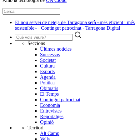
Amb la tecnologia de
OA Cloud
El nou servei de neteja de Tarragona serà «més eficient i més
sostenible» · Contingut patrocinat · Tarragona Digital
Seccions
Últimes notícies
Successos
Societat
Cultura
Esports
Agenda
Política
Obituaris
El Temps
Contingut patrocinat
Economia
Entrevistes
Reportatges
Opinió
Territori
Alt Camp
Valls