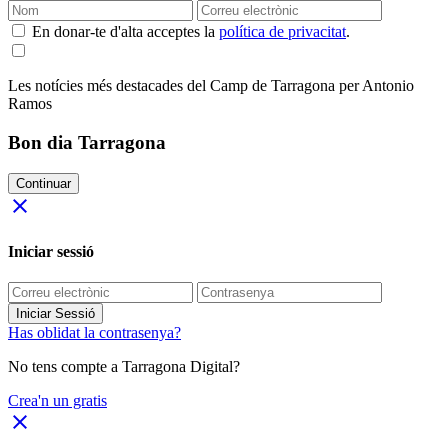
En donar-te d'alta acceptes la
política de privacitat
.
Les notícies més destacades del Camp de Tarragona per Antonio
Ramos
Bon dia Tarragona
Continuar
close
Iniciar sessió
Iniciar Sessió
Has oblidat la contrasenya?
No tens compte a Tarragona Digital?
Crea'n un gratis
close