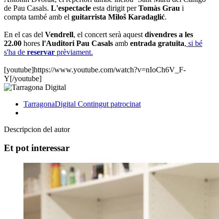
de Pau Casals.
L'espectacle
esta dirigit per
Tomàs
Grau
i
compta també amb el
guitarrista
Miloš
Karadaglić
.
En el cas del
Vendrell
, el concert serà aquest
divendres a les
22.00
hores
l'Auditori Pau Casals
amb
entrada
gratuïta
,
si bé
s'ha de
reservar
prèviament.
[youtube]https://www.youtube.com/watch?v=nIoCh6V_F-
Y[/youtube]
TarragonaDigital
Contingut patrocinat
Descripcion del autor
Et pot interessar