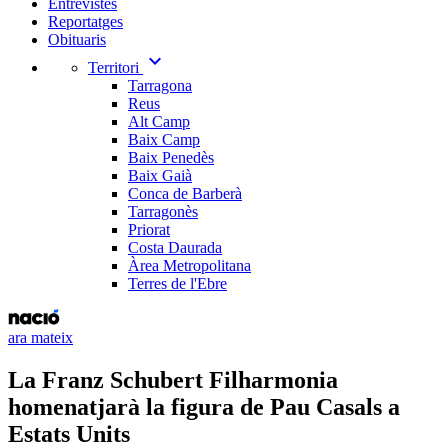
Entrevistes
Reportatges
Obituaris
expand_more
Territori
Tarragona
Reus
Alt Camp
Baix Camp
Baix Penedès
Baix Gaià
Conca de Barberà
Tarragonès
Priorat
Costa Daurada
Àrea Metropolitana
Terres de l'Ebre
ara mateix
La Franz Schubert Filharmonia
homenatjarà la figura de Pau Casals a
Estats Units