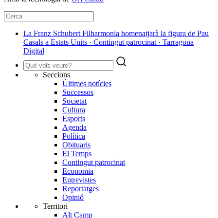
La Franz Schubert Filharmonia homenatjarà la figura de Pau
Casals a Estats Units · Contingut patrocinat · Tarragona
Digital
Seccions
Últimes notícies
Successos
Societat
Cultura
Esports
Agenda
Política
Obituaris
El Temps
Contingut patrocinat
Economia
Entrevistes
Reportatges
Opinió
Territori
Alt Camp