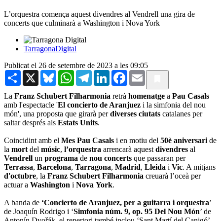
L’orquestra comença aquest divendres al Vendrell una gira de
concerts que culminarà a Washington i Nova York
TarragonaDigital
Publicat el 26 de setembre de 2023 a les 09:05
Share
X
Bluesky
WhatsApp
Telegram
LinkedIn
Facebook
Email
La
Franz
Schubert
Filharmonia
retrà
homenatge
a
Pau
Casals
amb l'espectacle '
El concierto de Aranjuez
i la simfonia del nou
món', una proposta que girarà per
diverses
ciutats
catalanes per
saltar després als
Estats
Units
.
Coincidint amb el
Mes Pau Casals
i en motiu del
50è
aniversari
de
la
mort
del
músic
,
l’orquestra
arrencarà aquest
divendres
al
Vendrell
un
programa
de
nou concerts
que passaran per
Terrassa
,
Barcelona
,
Tarragona
,
Madrid
,
Lleida
i
Vic
. A mitjans
d'octubre
, la
Franz
Schubert
Filharmonia
creuarà l’oceà per
actuar a
Washington
i
Nova
York
.
A banda de
‘Concierto de Aranjuez, per a guitarra i orquestra
’
de Joaquín Rodrigo i ‘
Simfonia núm. 9, op. 95 Del Nou Món
’ de
Antonín Dvořák, el repertori també inclou ‘Sant Martí del Canigó’