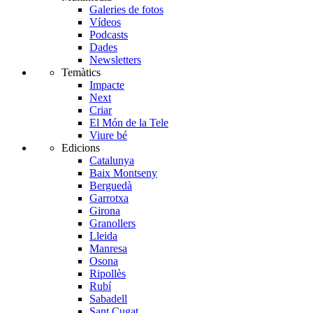
Galeries de fotos
Vídeos
Podcasts
Dades
Newsletters
Temàtics
Impacte
Next
Criar
El Món de la Tele
Viure bé
Edicions
Catalunya
Baix Montseny
Berguedà
Garrotxa
Girona
Granollers
Lleida
Manresa
Osona
Ripollès
Rubí
Sabadell
Sant Cugat