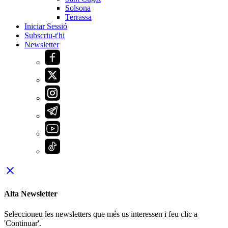
Solsona
Terrassa
Iniciar Sessió
Subscriu-t'hi
Newsletter
close
Alta Newsletter
Seleccioneu les newsletters que més us interessen i feu clic a
'Continuar'.