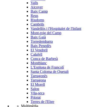
Valls
Alcover
Baix Camp
Reus
Riudoms
Cambrils
Vandellòs i l'Hospitalet de l'Infant
Mont-roig del Camp
Baix Gaià
Torredembarra
Baix Penedès
El Vendrell
Calafell
Conca de Barberà
Montblanc
L'Espluga de Francolí
Santa Coloma de Queralt
Tarragonès
Tarragona
El Morell
Salou
Vila-seca
Priorat
Terres de l'Ebre
Multimèdia