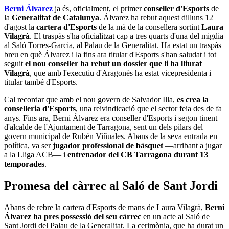
Berni Álvarez
ja és, oficialment, el primer
conseller d'Esports
de
la
Generalitat de Catalunya
. Álvarez ha rebut aquest dilluns 12
d'agost la
cartera d'Esports
de la mà de la consellera sortint
Laura
Vilagrà
. El traspàs s'ha oficialitzat cap a tres quarts d'una del migdia
al Saló Torres-Garcia, al Palau de la Generalitat. Ha estat un traspàs
breu en què Álvarez i la fins ara titular d'Esports s'han saludat i tot
seguit
el nou conseller ha rebut un dossier que li ha lliurat
Vilagrà
, que amb l'executiu d'Aragonès ha estat vicepresidenta i
titular també d'Esports.
Cal recordar que amb el nou govern de Salvador Illa,
es crea la
conselleria d'Esports
, una reivindicació que el sector feia des de fa
anys. Fins ara, Berni Álvarez era conseller d'Esports i segon tinent
d'alcalde de l'Ajuntament de Tarragona, sent un dels pilars del
govern municipal de Rubén Viñuales. Abans de la seva entrada en
política, va ser
jugador professional de bàsquet
—arribant a jugar
a la Lliga ACB— i
entrenador del CB Tarragona durant 13
temporades
.
Promesa del càrrec al Saló de Sant Jordi
Abans de rebre la cartera d'Esports de mans de Laura Vilagrà,
Berni
Álvarez ha pres possessió del seu càrrec
en un acte al Saló de
Sant Jordi del Palau de la Generalitat. La cerimònia, que ha durat un