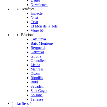
Dades
Newsletters
Temàtics
Impacte
Next
Criar
El Món de la Tele
Viure bé
Edicions
Catalunya
Baix Montseny
Berguedà
Garrotxa
Girona
Granollers
Lleida
Manresa
Osona
Ripollès
Rubí
Sabadell
Sant Cugat
Solsona
Terrassa
Iniciar Sessió