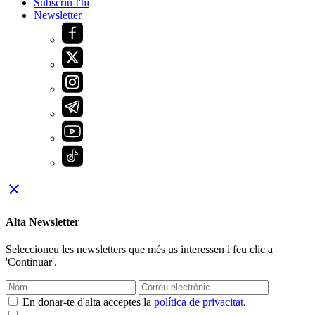
Subscriu-t'hi
Newsletter
close
Alta Newsletter
Seleccioneu les newsletters que més us interessen i feu clic a
'Continuar'.
En donar-te d'alta acceptes la
política de privacitat
.