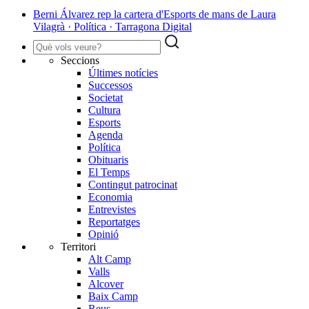
Berni Álvarez rep la cartera d'Esports de mans de Laura
Vilagrà · Política · Tarragona Digital
Seccions
Últimes notícies
Successos
Societat
Cultura
Esports
Agenda
Política
Obituaris
El Temps
Contingut patrocinat
Economia
Entrevistes
Reportatges
Opinió
Territori
Alt Camp
Valls
Alcover
Baix Camp
Reus