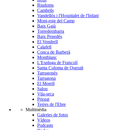
Riudoms
Cambrils
Vandellòs i l'Hospitalet de l'Infant
Mont-roig del Camp
Baix Gaià
Torredembarra
Baix Penedès
El Vendrell
Calafell
Conca de Barberà
Montblanc
L'Espluga de Francolí
Santa Coloma de Queralt
Tarragonès
Tarragona
El Morell
Salou
Vila-seca
Priorat
Terres de l'Ebre
Multimèdia
Galeries de fotos
Vídeos
Podcasts