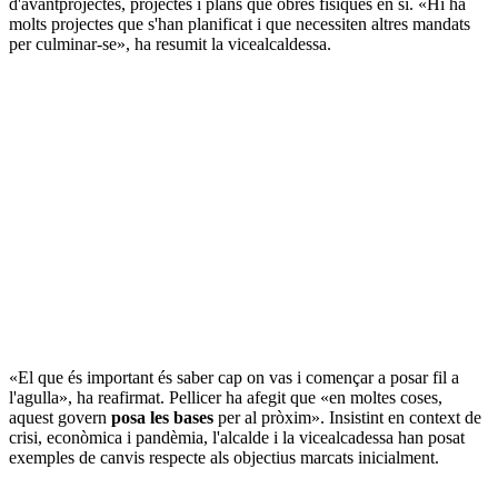
d'avantprojectes, projectes i plans que obres físiques en si. «Hi ha
molts projectes que s'han planificat i que necessiten altres mandats
per culminar-se», ha resumit la vicealcaldessa.
«El que és important és saber cap on vas i començar a posar fil a
l'agulla», ha reafirmat. Pellicer ha afegit que «en moltes coses,
aquest govern
posa les bases
per al pròxim». Insistint en context de
crisi, econòmica i pandèmia, l'alcalde i la vicealcadessa han posat
exemples de canvis respecte als objectius marcats inicialment.