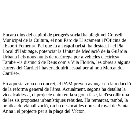
Encara dins del capítol de
progrés social
ha afegit «el Consell
Municipal de la Cultura, el nou Parc de Lliscament i l'Oficina de
l'Esport Femení». Pel que fa a l'
espai urbà
, ha destacat «el Pla
Local d'Habitatge, potenciar la Unitat de Mediació de la Guàrdia
Urbana i els nous punts de recàrrega per a vehicles elèctrics».
També «la distinció de Reus com a Vila Florida, les obres a alguns
carrers del Carrilet i haver adquirit l'espai per al nou Mercat del
Carrilet».
En aquesta zona en concret, el PAM preveu avançar en la redacció
de la reforma general de l'àrea. Actualment, segons ha detallat la
vicealcaldessa, el projecte entra en la segona fase, la d'escollir una
de les sis propostes urbanístiques rebudes. Ha remarcat, també, la
política de vianalització, on ha destacat les obres al raval de Santa
Anna i el projecte per a la plaça del Víctor.