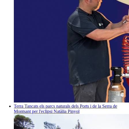
Terra
Tancats els parcs naturals dels Ports i de la Serra de
Montsant per l'eclipsi
Natàlia Pinyol