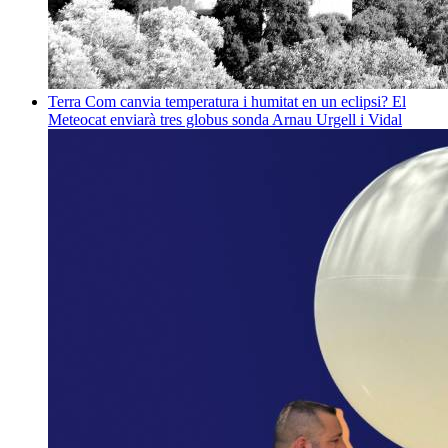
Terra
Com canvia temperatura i humitat en un eclipsi? El
Meteocat enviarà tres globus sonda
Arnau Urgell i Vidal