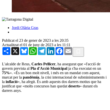
Jordi Olària Gras
Publicat el 23 de gener de 2023 a les 20:35
Actualitzat el 01 de juny de 2023 a les 11:11
Share
X
Bluesky
WhatsApp
Telegram
LinkedIn
Facebook
Email
L'alcalde de Reus,
Carles Pellicer
, ha assegurat que «l'acció de
govern prevista al
Pla d'Acció Municipal
ja s'ha executat en un
75%
». «És un bon molt nivell, i més en un mandat com aquest,
marcat per la
pandèmia
, la crisi internacional de subministraments i
la
inflació
», ha afegit. És amb aquests dos darrers motius que ha
justificat que «molts concursos han quedat
deserts
» durant els
darrers anys.