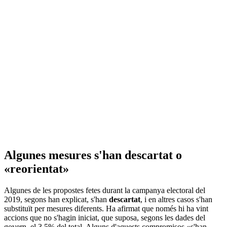
Algunes mesures s'han descartat o
«reorientat»
Algunes de les propostes fetes durant la campanya electoral del
2019, segons han explicat, s'han
descartat
, i en altres casos s'han
substituït per mesures diferents. Ha afirmat que només hi ha vint
accions que no s'hagin iniciat, que suposa, segons les dades del
govern, el 3,5% del total. Alguns d'aquests compromisos «s'han