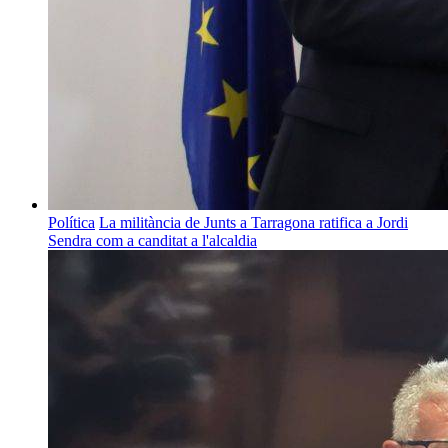
Política
La militància de Junts a Tarragona ratifica a Jordi
Sendra com a canditat a l'alcaldia