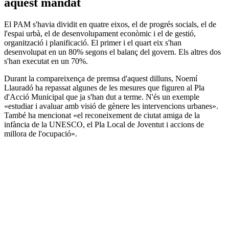
aquest mandat
El PAM s'havia dividit en quatre eixos, el de progrés socials, el de
l'espai urbà, el de desenvolupament econòmic i el de gestió,
organització i planificació. El primer i el quart eix s'han
desenvolupat en un 80% segons el balanç del govern. Els altres dos
s'han executat en un 70%.
Durant la compareixença de premsa d'aquest dilluns, Noemí
Llauradó ha repassat algunes de les mesures que figuren al Pla
d'Acció Municipal que ja s'han dut a terme. N'és un exemple
«estudiar i avaluar amb visió de gènere les intervencions urbanes».
També ha mencionat «el reconeixement de ciutat amiga de la
infància de la UNESCO, el Pla Local de Joventut i accions de
millora de l'ocupació».