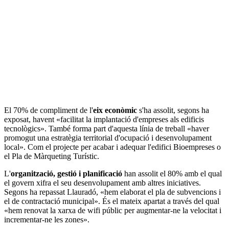
El 70% de compliment de l'
eix econòmic
s'ha assolit, segons ha
exposat, havent «facilitat la implantació d'empreses als edificis
tecnològics». També forma part d'aquesta línia de treball «haver
promogut una estratègia territorial d'ocupació i desenvolupament
local». Com el projecte per acabar i adequar l'edifici Bioempreses o
el Pla de Màrqueting Turístic.
L'
organització, gestió i planificació
han assolit el 80% amb el qual
el govern xifra el seu desenvolupament amb altres iniciatives.
Segons ha repassat Llauradó, «hem elaborat el pla de subvencions i
el de contractació municipal». És el mateix apartat a través del qual
«hem renovat la xarxa de wifi públic per augmentar-ne la velocitat i
incrementar-ne les zones».