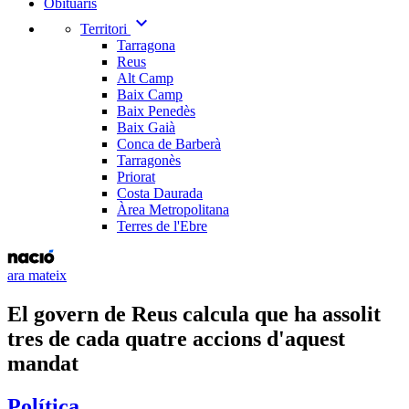
Obituaris
expand_more
Territori
Tarragona
Reus
Alt Camp
Baix Camp
Baix Penedès
Baix Gaià
Conca de Barberà
Tarragonès
Priorat
Costa Daurada
Àrea Metropolitana
Terres de l'Ebre
ara mateix
El govern de Reus calcula que ha assolit
tres de cada quatre accions d'aquest
mandat
Política