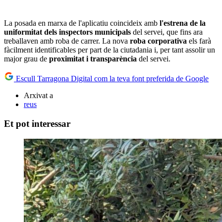
La posada en marxa de l'aplicatiu coincideix amb
l'estrena de la
uniformitat dels inspectors municipals
del servei, que fins ara
treballaven amb roba de carrer. La nova
roba corporativa
els farà
fàcilment identificables per part de la ciutadania i, per tant assolir un
major grau de
proximitat i transparència
del servei.
Escull Tarragona Digital com la teva font preferida de Google
Arxivat a
reus
Et pot interessar