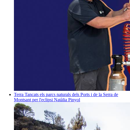
Terra
Tancats els parcs naturals dels Ports i de la Serra de
Montsant per l'eclipsi
Natàlia Pinyol