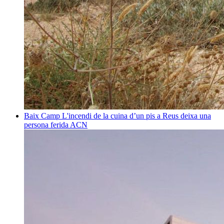
Baix Camp
L'incendi de la cuina d’un pis a Reus deixa una
persona ferida
ACN