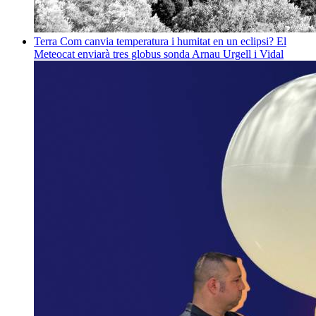
Terra
Com canvia temperatura i humitat en un eclipsi? El
Meteocat enviarà tres globus sonda
Arnau Urgell i Vidal