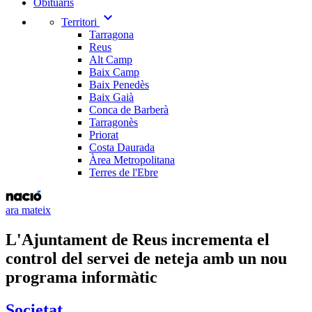
Obituaris
expand_more
Territori
Tarragona
Reus
Alt Camp
Baix Camp
Baix Penedès
Baix Gaià
Conca de Barberà
Tarragonès
Priorat
Costa Daurada
Àrea Metropolitana
Terres de l'Ebre
ara mateix
L'Ajuntament de Reus incrementa el
control del servei de neteja amb un nou
programa informàtic
Societat