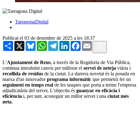
TarragonaDigital
Publicat el 03 de desembre de 2025 a les 18:37
Share
X
Bluesky
WhatsApp
Telegram
LinkedIn
Facebook
Email
L’
Ajuntament de Reus
, a través de la Regidoria de Via Pública,
continua introduïnt canvis per millorar el
servei de neteja
viària i
recollida de residus
de la ciutat. La darrera novetat és la posada en
marxa d'un innovador
programa informàtic
que permetrà fer un
seguiment en temps real
de les tasques que porta a terme l'empresa
adjudicatària del servei. L'objectiu és
guanyar en eficàcia i
eficiència
i, per tant, aconeguir un millor servei i una
ciutat més
neta
.