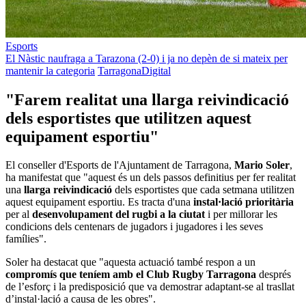
Esports
El Nàstic naufraga a Tarazona (2-0) i ja no depèn de si mateix per
mantenir la categoria
TarragonaDigital
"Farem realitat una llarga reivindicació
dels esportistes que utilitzen aquest
equipament esportiu"
El conseller d'Esports de l'Ajuntament de Tarragona,
Mario Soler
,
ha manifestat que "aquest és un dels passos definitius per fer realitat
una
llarga reivindicació
dels esportistes que cada setmana utilitzen
aquest equipament esportiu. Es tracta d'una
instal·lació prioritària
per al
desenvolupament del rugbi a la ciutat
i per millorar les
condicions dels centenars de jugadors i jugadores i les seves
famílies".
Soler ha destacat que "aquesta actuació també respon a un
compromís que teníem amb el Club Rugby Tarragona
després
de l’esforç i la predisposició que va demostrar adaptant-se al trasllat
d’instal·lació a causa de les obres".