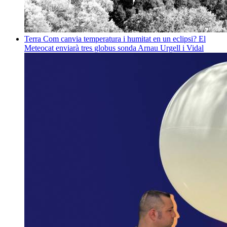
Terra
Com canvia temperatura i humitat en un eclipsi? El
Meteocat enviarà tres globus sonda
Arnau Urgell i Vidal