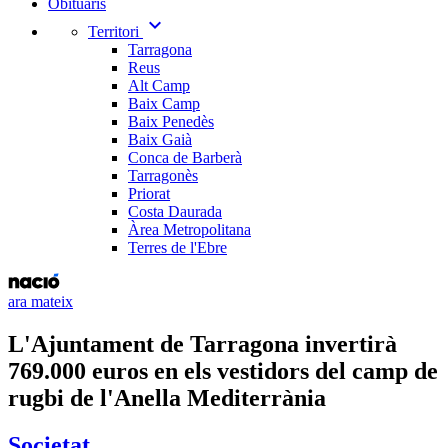
Obituaris
expand_more
Territori
Tarragona
Reus
Alt Camp
Baix Camp
Baix Penedès
Baix Gaià
Conca de Barberà
Tarragonès
Priorat
Costa Daurada
Àrea Metropolitana
Terres de l'Ebre
ara mateix
L'Ajuntament de Tarragona invertirà
769.000 euros en els vestidors del camp de
rugbi de l'Anella Mediterrània
Societat