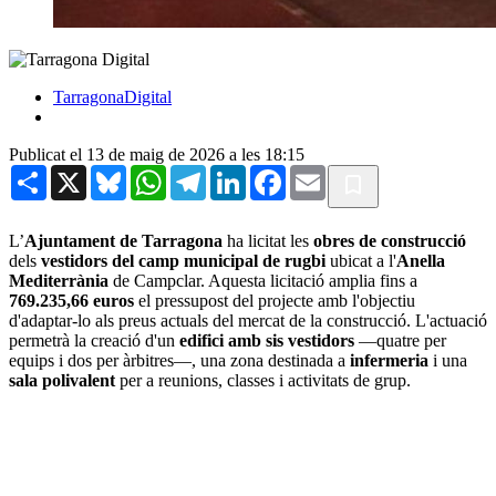
TarragonaDigital
Publicat el 13 de maig de 2026 a les 18:15
Share
X
Bluesky
WhatsApp
Telegram
LinkedIn
Facebook
Email
L’
Ajuntament de Tarragona
ha licitat les
obres de construcció
dels
vestidors del camp municipal de rugbi
ubicat a l'
Anella
Mediterrània
de Campclar. Aquesta licitació amplia fins a
769.235,66 euros
el pressupost del projecte amb l'objectiu
d'adaptar-lo als preus actuals del mercat de la construcció. L'actuació
permetrà la creació d'un
edifici amb sis vestidors
—quatre per
equips i dos per àrbitres—, una zona destinada a
infermeria
i una
sala polivalent
per a reunions, classes i activitats de grup.