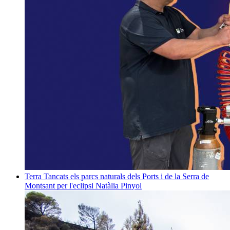
Terra
Tancats els parcs naturals dels Ports i de la Serra de
Montsant per l'eclipsi
Natàlia Pinyol