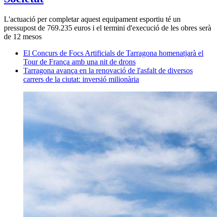
L'actuació per completar aquest equipament esportiu té un
pressupost de 769.235 euros i el termini d'execució de les obres serà
de 12 mesos
El Concurs de Focs Artificials de Tarragona homenatjarà el
Tour de França amb una nit de drons
Tarragona avança en la renovació de l'asfalt de diversos
carrers de la ciutat: inversió milionària