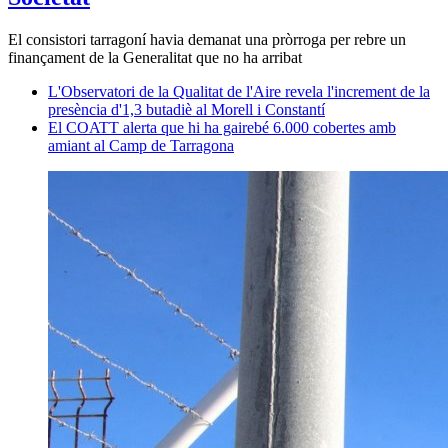
El consistori tarragoní havia demanat una pròrroga per rebre un
finançament de la Generalitat que no ha arribat
L'Observatori de la Qualitat de l'Aire revela l'increment de la
presència d'1,3 butadiè al Morell i Constantí
El COATT alerta que hi ha gairebé 6.000 cobertes amb
amiant al Camp de Tarragona