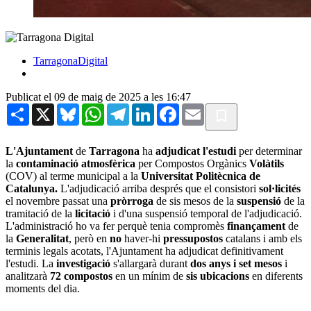
TarragonaDigital
Publicat el 09 de maig de 2025 a les 16:47
Share
X
Bluesky
WhatsApp
Telegram
LinkedIn
Facebook
Email
L'Ajuntament
de
Tarragona
ha
adjudicat
l'estudi
per determinar
la
contaminació
atmosfèrica
per Compostos Orgànics
Volàtils
(COV) al terme municipal a la
Universitat Politècnica de
Catalunya.
L'adjudicació arriba després que el consistori
sol·licités
el novembre passat una
pròrroga
de sis mesos de la
suspensió
de la
tramitació de la
licitació
i d'una suspensió temporal de l'adjudicació.
L'administració ho va fer perquè tenia compromès
finançament
de
la
Generalitat
, però en
no
haver-hi
pressupostos
catalans i amb els
terminis legals acotats, l'Ajuntament ha adjudicat definitivament
l'estudi. La
investigació
s'allargarà durant
dos anys i set mesos
i
analitzarà
72 compostos
en un mínim de
sis ubicacions
en diferents
moments del dia.