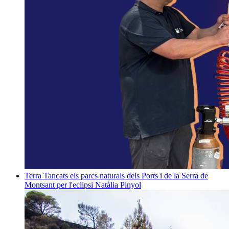
Terra
Tancats els parcs naturals dels Ports i de la Serra de
Montsant per l'eclipsi
Natàlia Pinyol