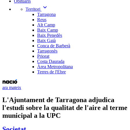
Obituaris
expand_more
Territori
Tarragona
Reus
Alt Camp
Baix Camp
Baix Penedès
Baix Gaià
Conca de Barberà
Tarragonès
Priorat
Costa Daurada
Àrea Metropolitana
Terres de l'Ebre
ara mateix
L'Ajuntament de Tarragona adjudica
l'estudi sobre la qualitat de l'aire al terme
municipal a la UPC
Societat