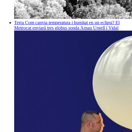
Terra
Com canvia temperatura i humitat en un eclipsi? El
Meteocat enviarà tres globus sonda
Arnau Urgell i Vidal