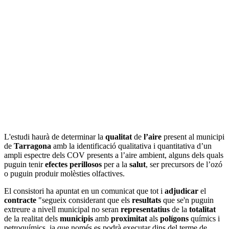
L'estudi haurà de determinar la
qualitat
de
l’aire
present al municipi
de
Tarragona
amb la identificació qualitativa i quantitativa d’un
ampli espectre dels COV presents a l’aire ambient, alguns dels quals
puguin tenir
efectes
perillosos
per a la
salut
, ser precursors de l’ozó
o puguin produir molèsties olfactives.
El consistori ha apuntat en un comunicat que tot i
adjudicar
el
contracte
"segueix considerant que els
resultats
que se'n puguin
extreure a nivell municipal no seran
representatius
de la
totalitat
de la realitat dels
municipis
amb
proximitat
als
polígons
químics i
petroquímics, ja que només es podrà executar dins del terme de