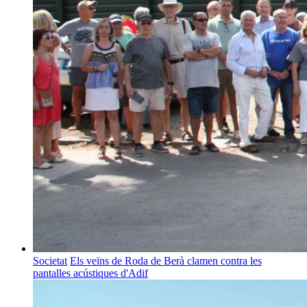
Societat
Els veïns de Roda de Berà clamen contra les
pantalles acústiques d'Adif