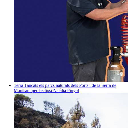
Terra
Tancats els parcs naturals dels Ports i de la Serra de
Montsant per l'eclipsi
Natàlia Pinyol