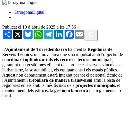
TarragonaDigital
Publicat el 10 d’abril de 2025 a les 17:56
Share
X
Bluesky
WhatsApp
Telegram
LinkedIn
Facebook
Email
L'
Ajuntament de Torredembarra
ha creat la
Regidoria de
Serveis Tècnics
, una nova àrea que s'ha impulsat amb l'objectiu de
coordinar i optimitzar tots els recursos tècnics municipals
,
garantint una gestió més eficient dels projectes i serveis vinculats a
l'urbanisme, la sostenibilitat, els equipaments i els espais públics.
Aquest nou departament estarà integrat per tot el personal tècnic de
l'Ajuntament i
treballarà de manera transversal
amb la resta de
regidories en els àmbits més tècnics dels
projectes municipals
, el
manteniment dels edificis, la
gestió urbanística
i la reglamentació
local.