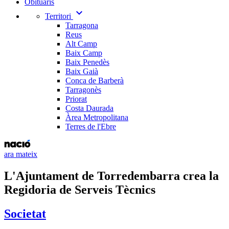
Obituaris
expand_more
Territori
Tarragona
Reus
Alt Camp
Baix Camp
Baix Penedès
Baix Gaià
Conca de Barberà
Tarragonès
Priorat
Costa Daurada
Àrea Metropolitana
Terres de l'Ebre
ara mateix
L'Ajuntament de Torredembarra crea la
Regidoria de Serveis Tècnics
Societat