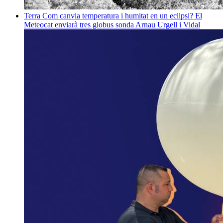
Terra
Com canvia temperatura i humitat en un eclipsi? El
Meteocat enviarà tres globus sonda
Arnau Urgell i Vidal