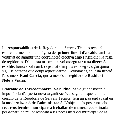
La
responsabilitat
de la Regidoria de Serveis Tècnics recaurà
estructuralment sobre la figura del
primer tinent d'alcalde
, amb la
voluntat de garantir una coordinació efectiva amb l'Alcaldia i la resta
de regidories. D'aquesta manera, es vol
assegurar una direcció
estable
, transversal i amb capacitat d'impuls estratègic, sigui quina
sigui la persona que ocupi aquest càrrec. Actualment, aquesta funció
l'assumeix
Raúl García
, que a més és el
regidor de Residus i
Neteja Viària
.
L'alcalde de Torredembarra, Vale Pino
, ha volgut destacar la
importància d'aquesta nova organització, assegurant que "amb la
creació de la Regidoria de Serveis Tècnics, fem un
pas endavant
en
la
modernització de l'administració
. L'objectiu és posar tots els
recursos tècnics municipals
a
treballar de manera coordinada
,
per donar una millor resposta a les necessitats del municipi i de la