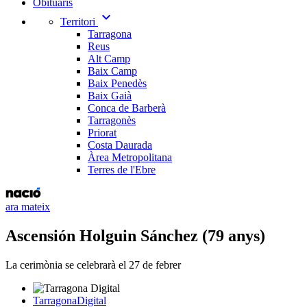
Obituaris
expand_more
Territori
Tarragona
Reus
Alt Camp
Baix Camp
Baix Penedès
Baix Gaià
Conca de Barberà
Tarragonès
Priorat
Costa Daurada
Àrea Metropolitana
Terres de l'Ebre
ara mateix
Ascensión Holguin Sánchez (79 anys)
La cerimònia se celebrarà el 27 de febrer
TarragonaDigital