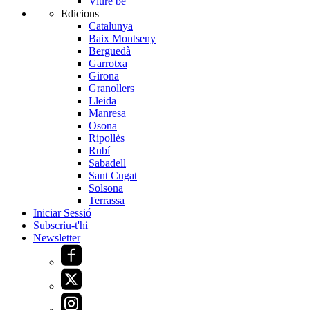
Viure bé
Edicions
Catalunya
Baix Montseny
Berguedà
Garrotxa
Girona
Granollers
Lleida
Manresa
Osona
Ripollès
Rubí
Sabadell
Sant Cugat
Solsona
Terrassa
Iniciar Sessió
Subscriu-t'hi
Newsletter