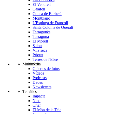
El Vendrell
Calafell
Conca de Barberà
Montblanc
L'Espluga de Francolí
Santa Coloma de Queralt
Tarragonès
Tarragona
El Morell
Salou
Vila-seca
Priorat
Terres de l'Ebre
Multimèdia
Galeries de fotos
Vídeos
Podcasts
Dades
Newsletters
Temàtics
Impacte
Next
Criar
El Món de la Tele