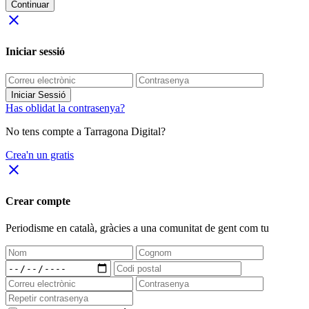
Continuar
close
Iniciar sessió
Iniciar Sessió
Has oblidat la contrasenya?
No tens compte a Tarragona Digital?
Crea'n un gratis
close
Crear compte
Periodisme
en català
, gràcies a una comunitat de gent com tu