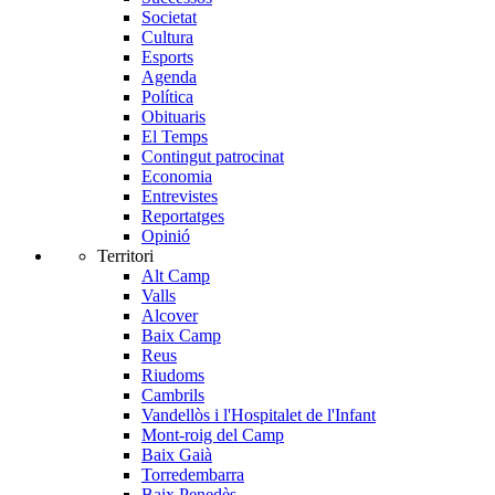
Societat
Cultura
Esports
Agenda
Política
Obituaris
El Temps
Contingut patrocinat
Economia
Entrevistes
Reportatges
Opinió
Territori
Alt Camp
Valls
Alcover
Baix Camp
Reus
Riudoms
Cambrils
Vandellòs i l'Hospitalet de l'Infant
Mont-roig del Camp
Baix Gaià
Torredembarra
Baix Penedès