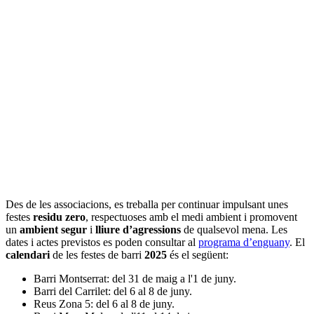
Des de les associacions, es treballa per continuar impulsant unes
festes
residu zero
, respectuoses amb el medi ambient i promovent
un
ambient segur
i
lliure d’agressions
de qualsevol mena. Les
dates i actes previstos es poden consultar al
programa d’enguany
. El
calendari
de les festes de barri
2025
és el següent:
Barri Montserrat: del 31 de maig a l'1 de juny.
Barri del Carrilet: del 6 al 8 de juny.
Reus Zona 5: del 6 al 8 de juny.