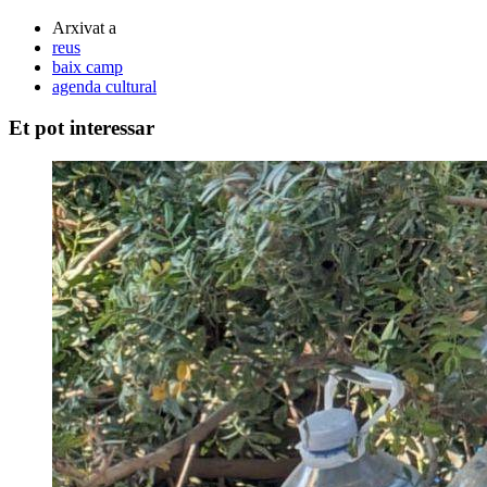
Arxivat a
reus
baix camp
agenda cultural
Et pot interessar