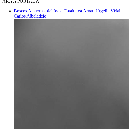
ARA A PORTADA
Boscos
Anatomia del foc a Catalunya
Arnau Urgell i Vidal |
Carlos Albaladejo