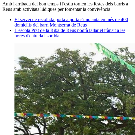
Amb l'arribada del bon temps i l'estiu tornen les festes dels barris a
Reus amb activitats lúdiques per fomentar la convivència
El servei de recollida porta a porta s'implanta en més de 400
domicilis del barri Montserrat de Reus
L'escola Prat de la Riba de Reus podrà tallar el trànsit a les
hores d'entrada i sortida