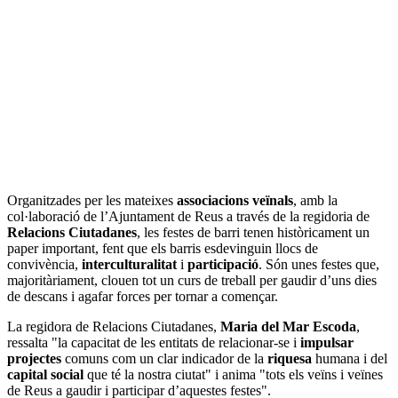
Organitzades per les mateixes
associacions veïnals
, amb la
col·laboració de l’Ajuntament de Reus a través de la regidoria de
Relacions Ciutadanes
, les festes de barri tenen històricament un
paper important, fent que els barris esdevinguin llocs de
convivència,
interculturalitat
i
participació
. Són unes festes que,
majoritàriament, clouen tot un curs de treball per gaudir d’uns dies
de descans i agafar forces per tornar a començar.
La regidora de Relacions Ciutadanes,
Maria del Mar Escoda
,
ressalta "la capacitat de les entitats de relacionar-se i
impulsar
projectes
comuns com un clar indicador de la
riquesa
humana i del
capital social
que té la nostra ciutat" i anima "tots els veïns i veïnes
de Reus a gaudir i participar d’aquestes festes".