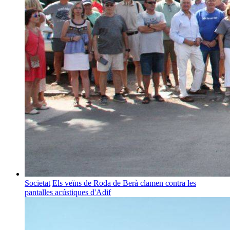
Societat
Els veïns de Roda de Berà clamen contra les
pantalles acústiques d'Adif