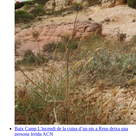
Baix Camp
L'incendi de la cuina d’un pis a Reus deixa una
persona ferida
ACN