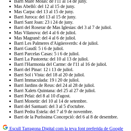
Barri Mare Molas: de l'11 al 14 de juny.
Mas Abelló: del 12 al 15 de juny.
Mas Carpa: del 13 al 15 de juny.
Barri Juroca: del 13 al 15 de juny.
Barri Sant Joan: 23 i 24 de juny.
Barri del Roserar de Mas Iglesias: del 3 al 7 de juliol.
Mas Vilanova: del 4 al 6 de juliol.
Mas Magrané: del 4 al 6 de juliol.
Barri Les Palmeres d'Aigüesverds: 4 de juliol.
Barri Gaudí: 5 i 6 de juliol.
Barri Parcelas Casas: 5 i 6 de juliol.
Barri La Pastoreta: del 10 al 13 de juliol.
Barri l'Harmonia del Carme: de l'11 al 16 de juliol.
Barri del Pinar: 12 i 13 de juliol.
Barri Sol i Vista: del 18 al 20 de juliol.
Barri Immaculada: 19 i 20 de juliol.
Barri Jardins de Reus: del 24 al 28 de juliol.
Barri Xalets Quintana: del 25 al 27 de juliol.
Barri Pelai: del 8 al 10 d'agost.
Barri Monetir: del 10 al 14 de setembre.
Barri del Santuari: del 3 al 5 d'octubre.
Barri Pedra Estela: del 7 al 9 de novembre.
Barri de la Puríssima Concepció: del 6 al 8 de desembre.
Escull Tarragona Digital com la teva font preferida de Google