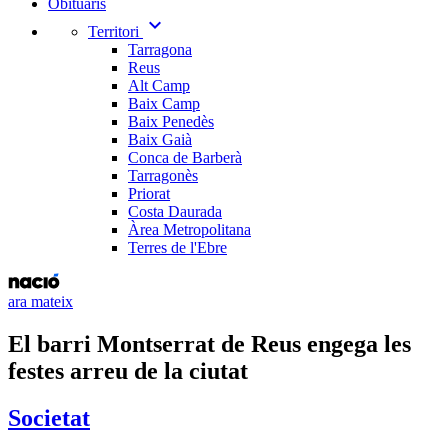
Obituaris
expand_more
Territori
Tarragona
Reus
Alt Camp
Baix Camp
Baix Penedès
Baix Gaià
Conca de Barberà
Tarragonès
Priorat
Costa Daurada
Àrea Metropolitana
Terres de l'Ebre
ara mateix
El barri Montserrat de Reus engega les
festes arreu de la ciutat
Societat