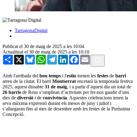
TarragonaDigital
Publicat el 30 de maig de 2025 a les 10:04
Actualitzat el 30 de maig de 2025 a les 10:10
Share
X
Bluesky
WhatsApp
Telegram
LinkedIn
Facebook
Email
Amb l'arribada del
bon temps
i l'
estiu
tornen les
festes
de
barri
arreu de la ciutat. El barri
Montserrat
encetarà la temporada festiva
2025, aquest dissabte
31 de maig
, i a partir d’aquest dia un total de
26 barris
de Reus s’ompliran d’activitats per fer-nos gaudir d’uns
dies de
diversió
i de
convivència
. Aquestes celebracions tenen la
seva màxima expressió durant els mesos de juny i juliol i
s’allargaran fins al mes de desembre amb les festes de la Puríssima
Concepció.