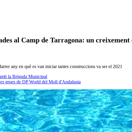
ivades al Camp de Tarragona: un creixement
arrer any en què es van iniciar tantes construccions va ser el 2021
t amb la Brigada Municipal
igues grues de DP World del Moll d'Andalusia