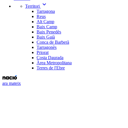
expand_more
Territori
Tarragona
Reus
Alt Camp
Baix Camp
Baix Penedès
Baix Gaià
Conca de Barberà
Tarragonès
Priorat
Costa Daurada
Àrea Metropolitana
Terres de l'Ebre
ara mateix