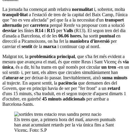
La jornada ha començat amb relativa
normalitat
i, sobretot, molta
tranquil·litat
a l'estació de tren de la capital del Baix Camp, l'única
que "no es veu afectada" pel que fa a la necessitat d'un
transport
alternatiu
per
carretera
perquè Renfe va proposar com a solució
desviar
les línies
R14
i
R15
per
Valls
(R13). El segon tren del dia
d'anada a Barcelona, el de les
06.06 hores
, ha sortit
puntual
en
direcció a Picamoixons, on ha fet la
maniobra d'inversió
per
canviar el
sentit
de la
marxa
i continuar cap al nord.
Malgrat tot, la
problemàtica principal
, que s'ha fet més evident a
mesura que avançava el matí, és que entre Reus i Sant Vicenç és
via
única
, és a dir, hi ha trams en què només pot circular
un tren
-en un
sol sentit- i, per tant, els altres que circulen simultàniament han
d'
aturar-se
per deixar-lo passar. Inevitablement, això
suma minuts
al trajecte. En aquest sentit, la
paciència
que demanen des del
Govern, que en principi havia de ser per "fer front" a un
retard
d'uns 15 minuts, s'ha traduït, en el segon trajecte d'aquest dimarts 1
d'octubre, en gairebé
45 minuts addicionals
per arribar a
Barcelona-Sants.
Els trens que, a primera hora del matí, anaven puntuals
han anat acumulant retards per la via única fins a Sant
Vicenç. Foto: S.P