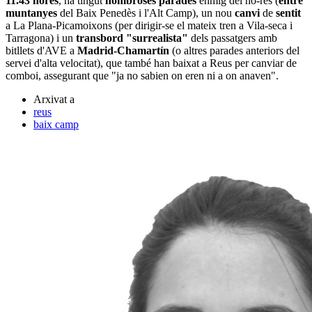
11.43 hores
, ha tingut
nombroses parades
enmig del no-res (
entre
muntanyes
del Baix Penedès i l'Alt Camp), un nou
canvi
de
sentit
a La Plana-Picamoixons (per dirigir-se el mateix tren a Vila-seca i
Tarragona) i un
transbord "surrealista"
dels passatgers amb
bitllets d'AVE a
Madrid-Chamartín
(o altres parades anteriors del
servei d'alta velocitat), que també han baixat a Reus per canviar de
comboi, assegurant que "ja no sabien on eren ni a on anaven".
Arxivat a
reus
baix camp