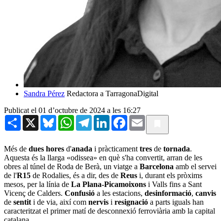
Sandra Pérez
Redactora a TarragonaDigital
Publicat el 01 d’octubre de 2024 a les 16:27
Share
X
Bluesky
WhatsApp
Telegram
LinkedIn
Facebook
Email
Més de
dues hores
d'
anada
i pràcticament
tres
de
tornada
.
Aquesta és la llarga «odissea» en què s'ha convertit, arran de les
obres al túnel de Roda de Berà, un viatge a
Barcelona
amb el servei
de l'
R15
de Rodalies, és a dir, des de
Reus
i, durant els pròxims
mesos, per la línia de
La Plana-Picamoixons
i Valls fins a Sant
Vicenç de Calders.
Confusió
a les estacions,
desinformació
,
canvis
de
sentit
i de via, així com
nervis
i
resignació
a parts iguals han
caracteritzat el primer matí de desconnexió ferroviària amb la capital
catalana.