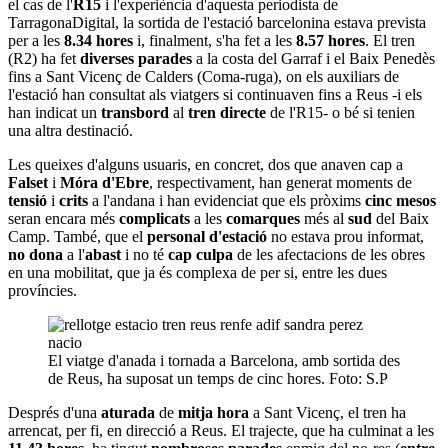
el cas de l'
R15
i l'experiència d'aquesta periodista de
TarragonaDigital, la sortida de l'estació barcelonina estava prevista
per a les
8.34 hores
i, finalment, s'ha fet a les
8.57 hores
. El tren
(R2) ha fet
diverses parades
a la costa del Garraf i el Baix Penedès
fins a Sant Vicenç de Calders (Coma-ruga), on els auxiliars de
l'estació han consultat als viatgers si continuaven fins a Reus -i els
han indicat un
transbord
al
tren directe
de l'R15- o bé si tenien
una altra destinació.
Les queixes d'alguns usuaris, en concret, dos que anaven cap a
Falset
i
Móra d'Ebre
, respectivament, han generat moments de
tensió
i
crits
a l'andana i han evidenciat que els pròxims
cinc mesos
seran encara més
complicats
a les
comarques
més al
sud
del Baix
Camp. També, que el
personal d'estació
no estava prou informat,
no dona
a l'
abast
i no té
cap culpa
de les afectacions de les obres
en una mobilitat, que ja és complexa de per si, entre les dues
províncies.
El viatge d'anada i tornada a Barcelona, amb sortida des
de Reus, ha suposat un temps de cinc hores. Foto: S.P
Després d'una
aturada
de
mitja hora
a Sant Vicenç, el tren ha
arrencat, per fi, en direcció a Reus. El trajecte, que ha culminat a les