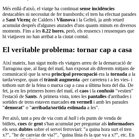
Més enllà d'això, el viatge ha continuat
sense incidències
destacables ni necessitat de fer transbords; el tren ha efectuat parades
a
Sant Vicenç
de Calders i
Vilanova
i la Geltrú, ja amb retard
acumulat després d'algunes aturades d'uns quants minuts en diversos
moments. Fins a les
8.22 hores
, però, els reusencs i reusenques que
hi viatjaven no han arribat a la ciutat comtal.
El veritable problema: tornar cap a casa
Així mateix, han sigut molts els viatgers arreu de la demarcació de
Tarragona que, al llarg del matí, han exposat als diferents mitjans de
comunicació que la seva
principal preocupació
era la
tornada
a la
tarda/vespre, quan el
trànsit augmenta
-per carretera i a les vies- i
tothom surt de la feina o marxa cap a casa a última hora del dia. De
fet, ja en les primeres hores del matí, el
caos
i la
confusió
"vestien"
l'estació de
Sants
. A primera vista, totes les
pantalles
d'arribades i
sortides de trens estaven marcades
en vermell
i amb les paraules
"
demorat
" o "
arribada/sortida estimada
a les".
Per això, tant a peu de via com al
hall
i els punts de venda de
bitllets,
cues
de
gent
s'han acumulat per preguntar als
informadors
els seus
dubtes
sobre el servei ferroviari: "a quina hora surt el tren
x?", "he de canviar de via?", "quina línia és la que va a x?", etc. En