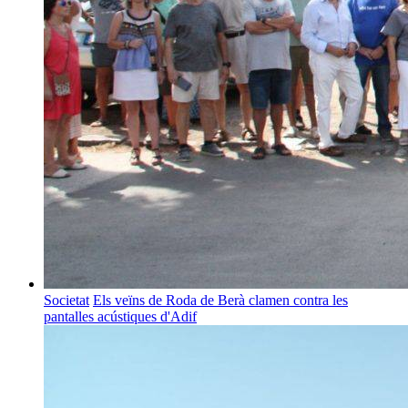
Societat
Els veïns de Roda de Berà clamen contra les
pantalles acústiques d'Adif