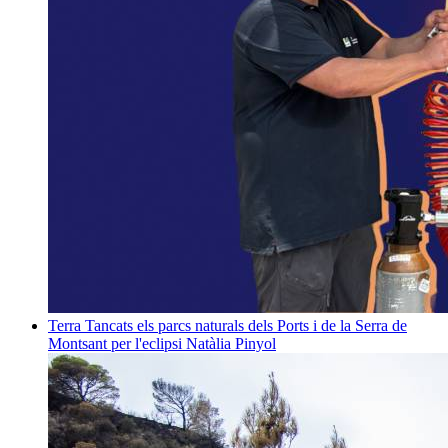
Terra
Tancats els parcs naturals dels Ports i de la Serra de
Montsant per l'eclipsi
Natàlia Pinyol