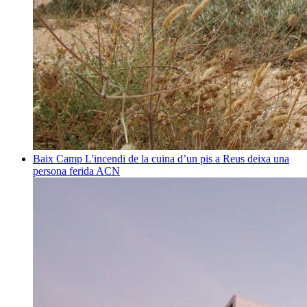
Baix Camp
L'incendi de la cuina d’un pis a Reus deixa una
persona ferida
ACN