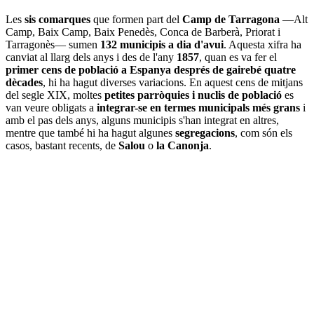
Les
sis comarques
que formen part del
Camp de Tarragona
—Alt
Camp, Baix Camp, Baix Penedès, Conca de Barberà, Priorat i
Tarragonès— sumen
132 municipis a dia d'avui
. Aquesta xifra ha
canviat al llarg dels anys i des de l'any
1857
, quan es va fer el
primer cens de població a Espanya després de gairebé quatre
dècades
, hi ha hagut diverses variacions. En aquest cens de mitjans
del segle XIX, moltes
petites parròquies i nuclis de població
es
van veure obligats a
integrar-se en termes municipals més grans
i
amb el pas dels anys, alguns municipis s'han integrat en altres,
mentre que també hi ha hagut algunes
segregacions
, com són els
casos, bastant recents, de
Salou
o
la Canonja
.