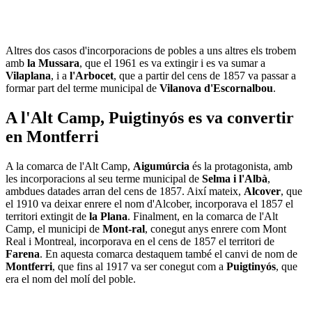
Altres dos casos d'incorporacions de pobles a uns altres els trobem
amb
la Mussara
, que el 1961 es va extingir i es va sumar a
Vilaplana
, i a
l'Arbocet
, que a partir del cens de 1857 va passar a
formar part del terme municipal de
Vilanova d'Escornalbou
.
A l'Alt Camp, Puigtinyós es va convertir
en Montferri
A la comarca de l'Alt Camp,
Aigumúrcia
és la protagonista, amb
les incorporacions al seu terme municipal de
Selma i l'Albà
,
ambdues datades arran del cens de 1857. Així mateix,
Alcover
, que
el 1910 va deixar enrere el nom d'Alcober, incorporava el 1857 el
territori extingit de
la Plana
. Finalment, en la comarca de l'Alt
Camp, el municipi de
Mont-ral
, conegut anys enrere com Mont
Real i Montreal, incorporava en el cens de 1857 el territori de
Farena
. En aquesta comarca destaquem també el canvi de nom de
Montferri
, que fins al 1917 va ser conegut com a
Puigtinyós
, que
era el nom del molí del poble.