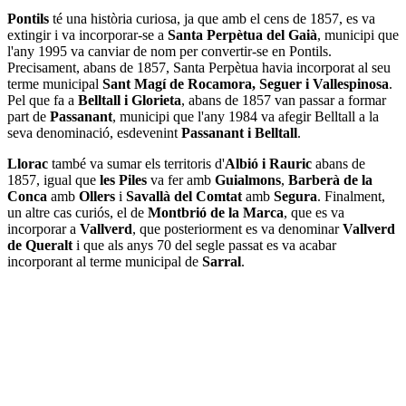
Pontils
té una història curiosa, ja que amb el cens de 1857, es va
extingir i va incorporar-se a
Santa Perpètua del Gaià
, municipi que
l'any 1995 va canviar de nom per convertir-se en Pontils.
Precisament, abans de 1857, Santa Perpètua havia incorporat al seu
terme municipal
Sant Magí de Rocamora, Seguer i Vallespinosa
.
Pel que fa a
Belltall i Glorieta
, abans de 1857 van passar a formar
part de
Passanant
, municipi que l'any 1984 va afegir Belltall a la
seva denominació, esdevenint
Passanant i Belltall
.
Llorac
també va sumar els territoris d'
Albió i Rauric
abans de
1857, igual que
les Piles
va fer amb
Guialmons
,
Barberà de la
Conca
amb
Ollers
i
Savallà del Comtat
amb
Segura
. Finalment,
un altre cas curiós, el de
Montbrió de la Marca
, que es va
incorporar a
Vallverd
, que posteriorment es va denominar
Vallverd
de Queralt
i que als anys 70 del segle passat es va acabar
incorporant al terme municipal de
Sarral
.