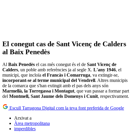
El conegut cas de Sant Vicenç de Calders
al Baix Penedès
Al
Baix Penedès
el cas més conegut és el de
Sant Vicenç de
Calders
, un poble amb referències ja al segle X.
L'any 1946
, el
municipi, que incloïa
el Francàs i Comarruga
, va extingir-se,
incorporant-se al terme municipal del Vendrell
. Altres municipis
de la comarca que s'han extingit amb el pas dels anys són
Marmellà, la Torregassa i Montagut
, que van passar a formar part
del
Montmell, Sant Jaume dels Domenys i Cunit
, respectivament.
Escull Tarragona Digital com la teva font preferida de Google
Arxivat a
Àrea metropolitana
imperdibles