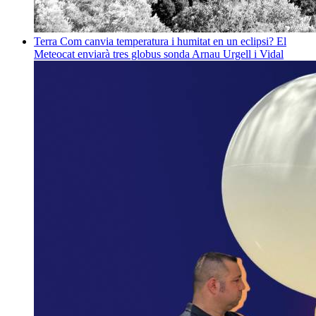
Terra
Com canvia temperatura i humitat en un eclipsi? El
Meteocat enviarà tres globus sonda
Arnau Urgell i Vidal