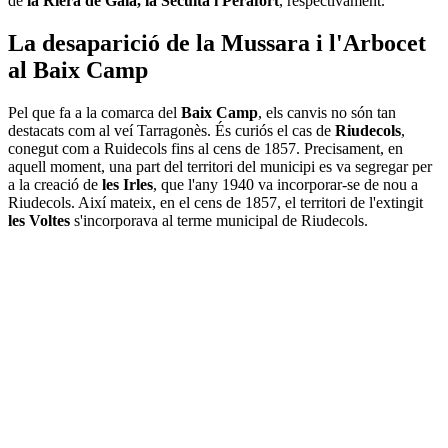
de
la Riera de Gaià, la Secuita i Perafort
, respectivament.
La desaparició de la Mussara i l'Arbocet
al Baix Camp
Pel que fa a la comarca del
Baix Camp
, els canvis no són tan
destacats com al veí Tarragonès. És curiós el cas de
Riudecols
,
conegut com a Ruidecols fins al cens de 1857. Precisament, en
aquell moment, una part del territori del municipi es va segregar per
a la creació de
les Irles
, que l'any 1940 va incorporar-se de nou a
Riudecols. Així mateix, en el cens de 1857, el territori de l'extingit
les Voltes
s'incorporava al terme municipal de Riudecols.