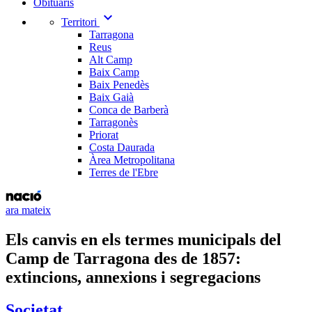
Obituaris
expand_more
Territori
Tarragona
Reus
Alt Camp
Baix Camp
Baix Penedès
Baix Gaià
Conca de Barberà
Tarragonès
Priorat
Costa Daurada
Àrea Metropolitana
Terres de l'Ebre
ara mateix
Els canvis en els termes municipals del
Camp de Tarragona des de 1857:
extincions, annexions i segregacions
Societat