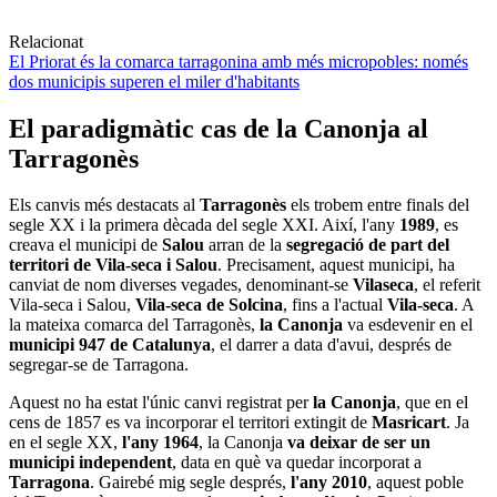
Relacionat
El Priorat és la comarca tarragonina amb més micropobles: només
dos municipis superen el miler d'habitants
El paradigmàtic cas de la Canonja al
Tarragonès
Els canvis més destacats al
Tarragonès
els trobem entre finals del
segle XX i la primera dècada del segle XXI. Així, l'any
1989
, es
creava el municipi de
Salou
arran de la
segregació de part del
territori de Vila-seca i Salou
. Precisament, aquest municipi, ha
canviat de nom diverses vegades, denominant-se
Vilaseca
, el referit
Vila-seca i Salou,
Vila-seca de Solcina
, fins a l'actual
Vila-seca
. A
la mateixa comarca del Tarragonès,
la Canonja
va esdevenir en el
municipi 947 de Catalunya
, el darrer a data d'avui, després de
segregar-se de Tarragona.
Aquest no ha estat l'únic canvi registrat per
la Canonja
, que en el
cens de 1857 es va incorporar el territori extingit de
Masricart
. Ja
en el segle XX,
l'any 1964
, la Canonja
va deixar de ser un
municipi independent
, data en què va quedar incorporat a
Tarragona
. Gairebé mig segle després,
l'any 2010
, aquest poble