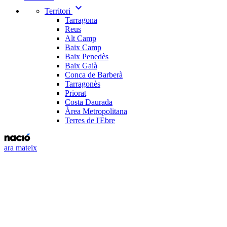
expand_more
Territori
Tarragona
Reus
Alt Camp
Baix Camp
Baix Penedès
Baix Gaià
Conca de Barberà
Tarragonès
Priorat
Costa Daurada
Àrea Metropolitana
Terres de l'Ebre
ara mateix