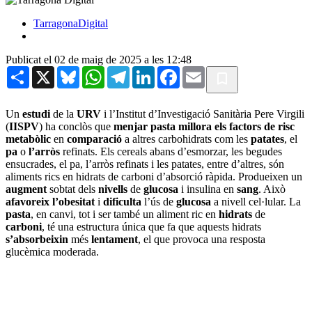
TarragonaDigital
Publicat el 02 de maig de 2025 a les 12:48
Share
X
Bluesky
WhatsApp
Telegram
LinkedIn
Facebook
Email
Un
estudi
de la
URV
i l’Institut d’Investigació Sanitària Pere Virgili
(
IISPV
) ha conclòs que
menjar pasta millora els factors de risc
metabòlic
en
comparació
a altres carbohidrats com les
patates
, el
pa
o
l’arròs
refinats. Els cereals abans d’esmorzar, les begudes
ensucrades, el pa, l’arròs refinats i les patates, entre d’altres, són
aliments rics en hidrats de carboni d’absorció ràpida. Produeixen un
augment
sobtat dels
nivells
de
glucosa
i insulina en
sang
. Això
afavoreix l’obesitat
i
dificulta
l’ús de
glucosa
a nivell cel·lular. La
pasta
, en canvi, tot i ser també un aliment ric en
hidrats
de
carboni
, té una estructura única que fa que aquests hidrats
s’absorbeixin
més
lentament
, el que provoca una resposta
glucèmica moderada.