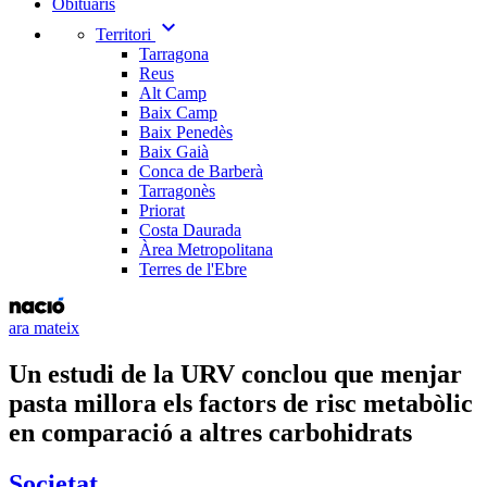
Obituaris
expand_more
Territori
Tarragona
Reus
Alt Camp
Baix Camp
Baix Penedès
Baix Gaià
Conca de Barberà
Tarragonès
Priorat
Costa Daurada
Àrea Metropolitana
Terres de l'Ebre
ara mateix
Un estudi de la URV conclou que menjar
pasta millora els factors de risc metabòlic
en comparació a altres carbohidrats
Societat