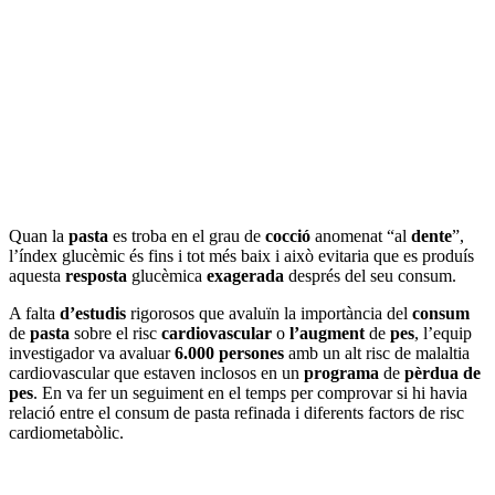
Quan la
pasta
es troba en el grau de
cocció
anomenat “al
dente
”,
l’índex glucèmic és fins i tot més baix i això evitaria que es produís
aquesta
resposta
glucèmica
exagerada
després del seu consum.
A falta
d’estudis
rigorosos que avaluïn la importància del
consum
de
pasta
sobre el risc
cardiovascular
o
l’augment
de
pes
, l’equip
investigador va avaluar
6.000 persones
amb un alt risc de malaltia
cardiovascular que estaven inclosos en un
programa
de
pèrdua de
pes
. En va fer un seguiment en el temps per comprovar si hi havia
relació entre el consum de pasta refinada i diferents factors de risc
cardiometabòlic.