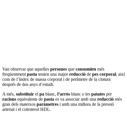
Van observar que aquelles
persones
que
consumien
més
freqüentment
pasta
tenien una major
reducció
de
pes corporal
, així
com de l’índex de massa corporal i de perímetre de la cintura
després de dos anys d’estudi.
A més,
substituir
el
pa
blanc,
l’arròs
blanc o les
patates
per
racions
equivalents de
pasta
es va associar amb una
reducció
més
gran dels mateixos
paràmetres
i amb una millora de la pressió
arterial i el colesterol HDL.