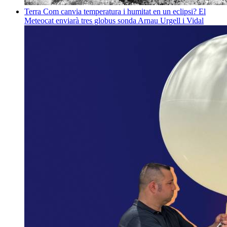
Terra
Com canvia temperatura i humitat en un eclipsi? El
Meteocat enviarà tres globus sonda
Arnau Urgell i Vidal