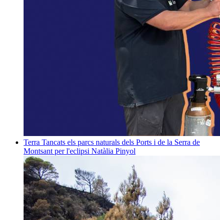
Terra
Tancats els parcs naturals dels Ports i de la Serra de
Montsant per l'eclipsi
Natàlia Pinyol