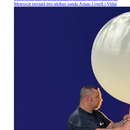
Meteocat enviarà tres globus sonda
Arnau Urgell i Vidal