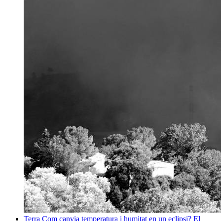
Terra
Com canvia temperatura i humitat en un eclipsi? El