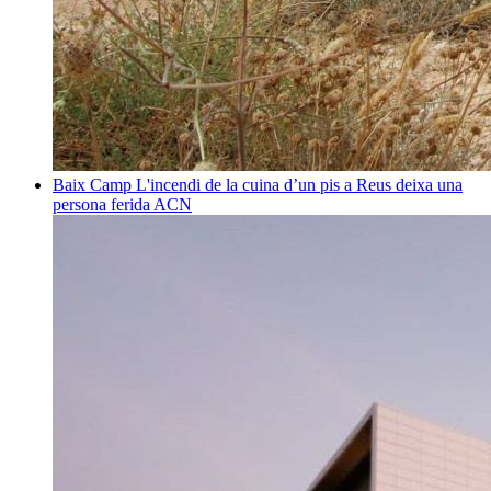
Baix Camp
L'incendi de la cuina d’un pis a Reus deixa una
persona ferida
ACN