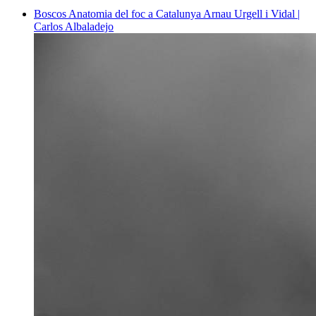
Boscos
Anatomia del foc a Catalunya
Arnau Urgell i Vidal |
Carlos Albaladejo