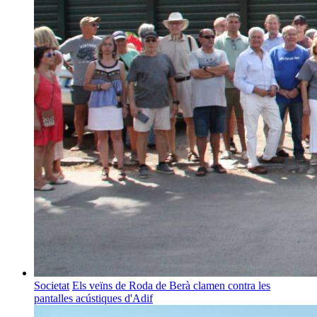
Societat
Els veïns de Roda de Berà clamen contra les
pantalles acústiques d'Adif