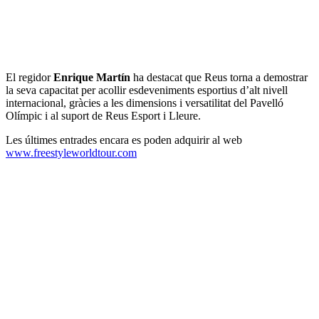
El regidor
Enrique Martín
ha destacat que Reus torna a demostrar
la seva capacitat per acollir esdeveniments esportius d’alt nivell
internacional, gràcies a les dimensions i versatilitat del Pavelló
Olímpic i al suport de Reus Esport i Lleure.
Les últimes entrades encara es poden adquirir al web
www.freestyleworldtour.com