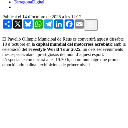
TarragonaDigital
Publicat el 14 d’octubre de 2025 a les 12:12
Share
X
Bluesky
WhatsApp
Telegram
LinkedIn
Facebook
Email
El Pavelló Olímpic Municipal de Reus es convertirà aquest dissabte
18 d’octubre en la
capital mundial del motocross acrobàtic
amb la
celebració del
Freestyle World Tour 2025
, un dels esdeveniments
més espectaculars i prestigiosos del món d’aquest esport.
L’espectacle començarà a les 19.30 h, en un muntatge que promet
emoció, adrenalina i exhibicions de primer nivell.