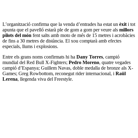
L’organització confirma que la venda d’entrades ha estat un
èxit
i tot
apunta que el pavelló estarà ple de gom a gom per veure als
millors
pilots del món
fent salts amb moto de més de 15 metres i acrobàcies
de fins a 30 metres de distància. El xou comptarà amb efectes
especials, llums i explosions.
Entre els grans noms confirmats hi ha
Dany Torres
, campió
mundial del Red Bull X-Fighters;
Pedro Moreno
, quatre vegades
campió d’Espanya; Guillem Navas, doble medalla de bronze als X-
Games; Greg Rowbottom, reconegut rider internacional, i
Raül
Lerena
, llegenda viva del Freestyle.