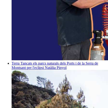
Terra
Tancats els parcs naturals dels Ports i de la Serra de
Montsant per l'eclipsi
Natàlia Pinyol