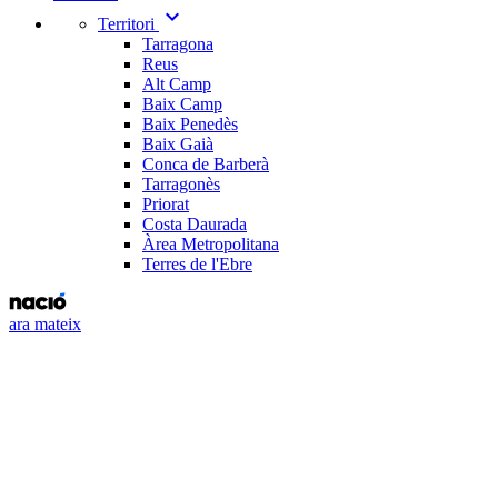
expand_more
Territori
Tarragona
Reus
Alt Camp
Baix Camp
Baix Penedès
Baix Gaià
Conca de Barberà
Tarragonès
Priorat
Costa Daurada
Àrea Metropolitana
Terres de l'Ebre
ara mateix