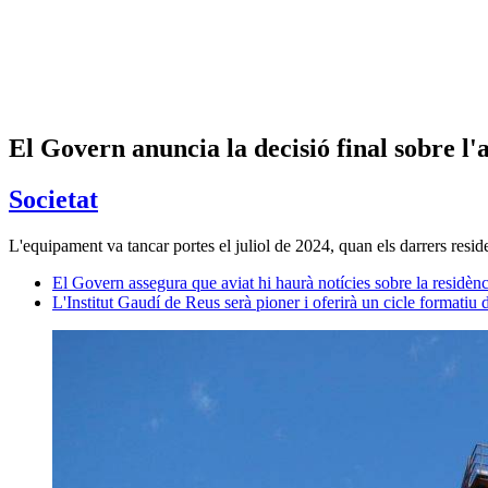
El Govern anuncia la decisió final sobre l'
Societat
L'equipament va tancar portes el juliol de 2024, quan els darrers resid
El Govern assegura que aviat hi haurà notícies sobre la residè
L'Institut Gaudí de Reus serà pioner i oferirà un cicle formatiu d