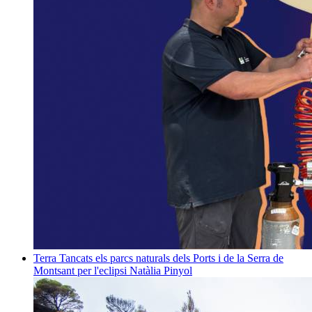
Terra
Tancats els parcs naturals dels Ports i de la Serra de
Montsant per l'eclipsi
Natàlia Pinyol