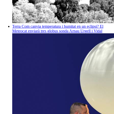
Terra
Com canvia temperatura i humitat en un eclipsi? El
Meteocat enviarà tres globus sonda
Arnau Urgell i Vidal