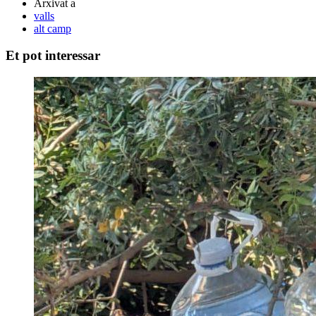
Arxivat a
valls
alt camp
Et pot interessar