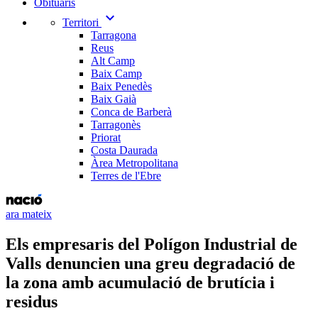
Obituaris
expand_more
Territori
Tarragona
Reus
Alt Camp
Baix Camp
Baix Penedès
Baix Gaià
Conca de Barberà
Tarragonès
Priorat
Costa Daurada
Àrea Metropolitana
Terres de l'Ebre
ara mateix
Els empresaris del Polígon Industrial de
Valls denuncien una greu degradació de
la zona amb acumulació de brutícia i
residus