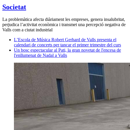
Societat
La problemàtica afecta diàriament les empreses, genera insalubritat,
perjudica l’activitat econòmica i transmet una percepció negativa de
Valls com a ciutat industrial
L’Escola de Música Robert Gerhard de Valls presenta el
calendari de concerts per tancar el primer trimestre del curs
Un bosc espectacular al Pati, la gran novetat de l'encesa de
l'enllumenat de Nadal a Valls