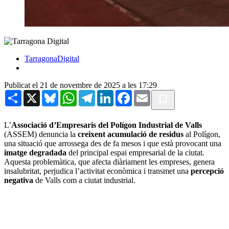
TarragonaDigital
Publicat el 21 de novembre de 2025 a les 17:29
Share
X
Bluesky
WhatsApp
Telegram
LinkedIn
Facebook
Email
L’
Associació d’Empresaris del Polígon Industrial de Valls
(ASSEM) denuncia la
creixent acumulació de residus
al Polígon,
una situació que arrossega des de fa mesos i que està provocant una
imatge degradada
del principal espai empresarial de la ciutat.
Aquesta problemàtica, que afecta diàriament les empreses, genera
insalubritat, perjudica l’activitat econòmica i transmet una
percepció
negativa
de Valls com a ciutat industrial.