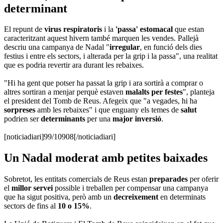
determinant
El repunt de
virus respiratoris
i la
'passa' estomacal
que estan
caracteritzant aquest hivern també marquen les vendes. Pallejà
descriu una campanya de Nadal "
irregular
, en funció dels dies
festius i entre els sectors, i alterada per la grip i la passa", una realitat
que es podria revertir ara durant les rebaixes.
"Hi ha gent que potser ha passat la grip i ara sortirà a comprar o
altres sortiran a menjar perquè estaven
malalts per festes
", planteja
el president del Tomb de Reus. Afegeix que "a vegades, hi ha
sorpreses
amb les rebaixes" i que enguany els temes de
salut
podrien ser
determinants
per una
major inversió
.
[noticiadiari]99/10908[/noticiadiari]
Un Nadal moderat amb petites baixades
Sobretot, les entitats comercials de Reus estan
preparades
per oferir
el
millor servei
possible i treballen per compensar una campanya
que ha sigut positiva, però amb un
decreixement
en determinats
sectors de fins al
10 o 15%
.