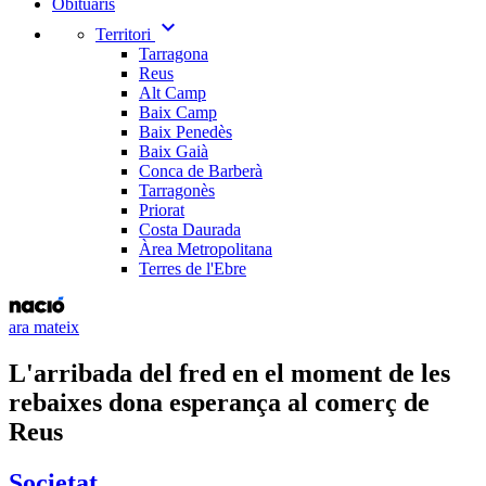
Obituaris
expand_more
Territori
Tarragona
Reus
Alt Camp
Baix Camp
Baix Penedès
Baix Gaià
Conca de Barberà
Tarragonès
Priorat
Costa Daurada
Àrea Metropolitana
Terres de l'Ebre
ara mateix
L'arribada del fred en el moment de les
rebaixes dona esperança al comerç de
Reus
Societat