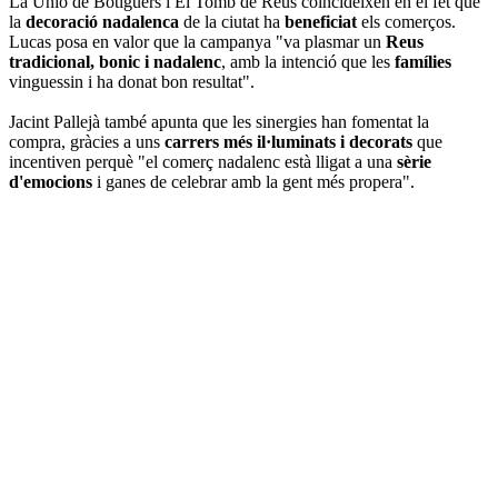
La Unió de Botiguers i El Tomb de Reus coincideixen en el fet que
la
decoració nadalenca
de la ciutat ha
beneficiat
els comerços.
Lucas posa en valor que la campanya "va plasmar un
Reus
tradicional, bonic i nadalenc
, amb la intenció que les
famílies
vinguessin i ha donat bon resultat".
Jacint Pallejà també apunta que les sinergies han fomentat la
compra, gràcies a uns
carrers més il·luminats i decorats
que
incentiven perquè "el comerç nadalenc està lligat a una
sèrie
d'emocions
i ganes de celebrar amb la gent més propera".