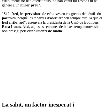
establiments no han quedat buits, no han venut tot l'estoc i hi ha
gènere a un
millor preu
".
"Si fa
fred
, les
previsions de rebaixes
en els gremis del tèxtil són
positives
, perquè les rebaixes d’abric arriben sempre tard, ja que el
fred arriba tard", assenyala la presidenta de la Unió de Botiguers,
Rosa Lucas
. Així, aquestes setmanes de baixes temperatures són un
bon presagi pels
establiments de moda
.
La salut, un factor inesperat i