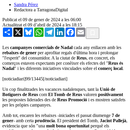
Sandra Pérez
Redactora a TarragonaDigital
Publicat el 09 de gener de 2024 a les 06:00
Actualitzat el 09 d’abril de 2024 a les 18:15
Share
X
Bluesky
WhatsApp
Telegram
LinkedIn
Facebook
Email
Les
campanyes comercials de Nadal
cada any enllacen amb les
rebaixes de gener
per aprofitar regals d'última hora i prolongar
"l'esperit" del consumidor. A la ciutat de
Reus
, en concret, els
comerços estaven expectants per conèixer els efectes del "
Reus és
Nadal
" i les diferents iniciatives vinculades sobre el
comerç local
.
[noticiadiari]99/13445[/noticiadiari]
Un cop finalitzades les vacances nadalenques, tant la
Unió de
Botiguers de Reus
com
El Tomb de Reus
valoren
positivament
les propostes liderades des de
Reus Promoció
i es mostren satisfets
per les pròpies campanyes.
Amb tot, encaren les rebaixes -iniciades el passat diumenge
7 de
gener
- amb certa
prudència
. El president del Tomb,
Jacint Pallejà
,
evidencia que són "una
molt bona oportunitat
perquè els