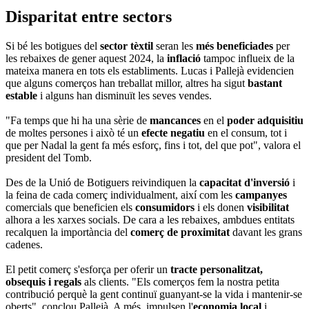
Disparitat entre sectors
Si bé les botigues del
sector tèxtil
seran les
més beneficiades
per
les rebaixes de gener aquest 2024, la
inflació
tampoc influeix de la
mateixa manera en tots els establiments. Lucas i Pallejà evidencien
que alguns comerços han treballat millor, altres ha sigut
bastant
estable
i alguns han disminuït les seves vendes.
"Fa temps que hi ha una sèrie de
mancances
en el
poder adquisitiu
de moltes persones i això té un
efecte negatiu
en el consum, tot i
que per Nadal la gent fa més esforç, fins i tot, del que pot", valora el
president del Tomb.
Des de la Unió de Botiguers reivindiquen la
capacitat d'inversió
i
la feina de cada comerç individualment, així com les
campanyes
comercials que beneficien els
consumidors
i els donen
visibilitat
alhora a les xarxes socials. De cara a les rebaixes, ambdues entitats
recalquen la importància del
comerç de proximitat
davant les grans
cadenes.
El petit comerç s'esforça per oferir un
tracte personalitzat,
obsequis i regals
als clients. "Els comerços fem la nostra petita
contribució perquè la gent continuï guanyant-se la vida i mantenir-se
oberts", conclou Pallejà. A més, impulsen l'
economia local
i