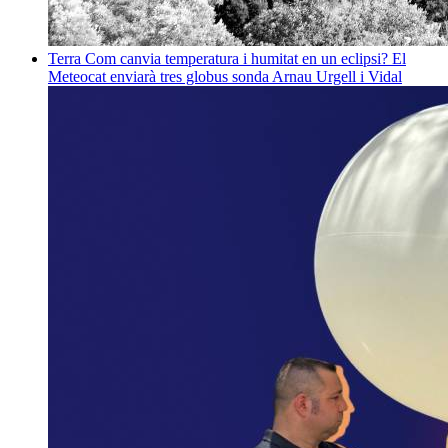
Terra
Com canvia temperatura i humitat en un eclipsi? El
Meteocat enviarà tres globus sonda
Arnau Urgell i Vidal