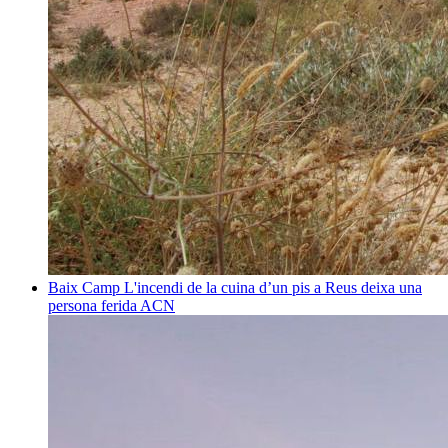
Baix Camp
L'incendi de la cuina d’un pis a Reus deixa una
persona ferida
ACN