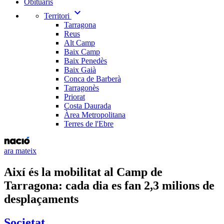
Obituaris
expand_more
Territori
Tarragona
Reus
Alt Camp
Baix Camp
Baix Penedès
Baix Gaià
Conca de Barberà
Tarragonès
Priorat
Costa Daurada
Àrea Metropolitana
Terres de l'Ebre
ara mateix
Així és la mobilitat al Camp de
Tarragona: cada dia es fan 2,3 milions de
desplaçaments
Societat