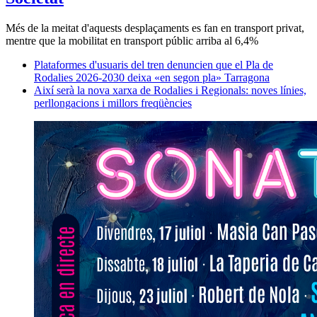
Més de la meitat d'aquests desplaçaments es fan en transport privat,
mentre que la mobilitat en transport públic arriba al 6,4%
Plataformes d'usuaris del tren denuncien que el Pla de
Rodalies 2026-2030 deixa «en segon pla» Tarragona
Així serà la nova xarxa de Rodalies i Regionals: noves línies,
perllongacions i millors freqüències