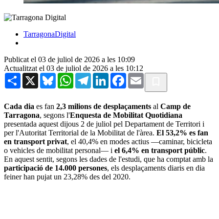
TarragonaDigital
Publicat el 03 de juliol de 2026 a les 10:09
Actualitzat el 03 de juliol de 2026 a les 10:12
Share
X
Bluesky
WhatsApp
Telegram
LinkedIn
Facebook
Email
Cada dia
es fan
2,3 milions de desplaçaments
al
Camp de
Tarragona
, segons l'
Enquesta de Mobilitat Quotidiana
presentada aquest dijous 2 de juliol pel Departament de Territori i
per l'Autoritat Territorial de la Mobilitat de l'àrea.
El 53,2% es fan
en transport privat
, el 40,4% en modes actius —caminar, bicicleta
o vehicles de mobilitat personal— i
el 6,4% en transport públic
.
En aquest sentit, segons les dades de l'estudi, que ha comptat amb la
participació de 14.000 persones
, els desplaçaments diaris en dia
feiner han pujat un 23,28% des del 2020.