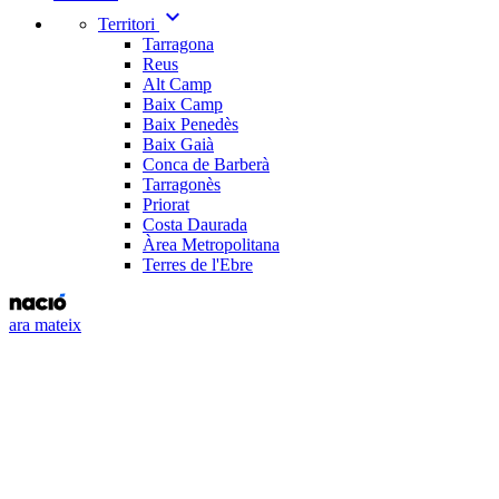
expand_more
Territori
Tarragona
Reus
Alt Camp
Baix Camp
Baix Penedès
Baix Gaià
Conca de Barberà
Tarragonès
Priorat
Costa Daurada
Àrea Metropolitana
Terres de l'Ebre
ara mateix