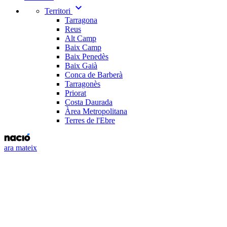
expand_more
Territori
Tarragona
Reus
Alt Camp
Baix Camp
Baix Penedès
Baix Gaià
Conca de Barberà
Tarragonès
Priorat
Costa Daurada
Àrea Metropolitana
Terres de l'Ebre
ara mateix