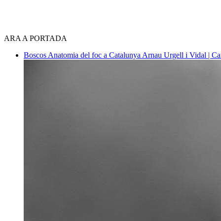
ARA A PORTADA
Boscos
Anatomia del foc a Catalunya
Arnau Urgell i Vidal | Ca