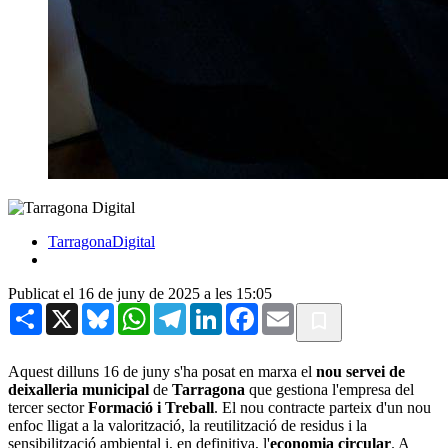
TarragonaDigital
Publicat el 16 de juny de 2025 a les 15:05
Share
X
Bluesky
WhatsApp
Telegram
LinkedIn
Facebook
Email
Aquest dilluns 16 de juny s'ha posat en marxa el
nou servei de
deixalleria municipal
de
Tarragona
que gestiona l'empresa del
tercer sector
Formació i Treball
. El nou contracte parteix d'un nou
enfoc lligat a la valorització, la reutilització de residus i la
sensibilització ambiental i, en definitiva, l'
economia circular
. A