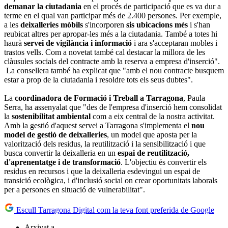
demanar la ciutadania
en el procés de participació que es va dur a
terme en el qual van participar més de 2.400 persones. Per exemple,
a les
deixalleries mòbils
s'incorporen
sis ubicacions més
i s'han
reubicat altres per apropar-les més a la ciutadania. També a totes hi
haurà
servei de vigilància i informació
i ara s'acceptaran mobles i
trastos vells. Com a novetat també cal destacar la millora de les
clàusules socials del contracte amb la reserva a empresa d'inserció".
La consellera també ha explicat que "amb el nou contracte busquem
estar a prop de la ciutadania i resoldre tots els seus dubtes".
La
coordinadora de Formació i Treball a Tarragona
, Paula
Serra, ha assenyalat que "des de l'empresa d'inserció hem consolidat
la
sostenibilitat ambiental
com a eix central de la nostra activitat.
Amb la gestió d'aquest servei a Tarragona s'implementa el
nou
model de gestió de deixalleries
, un model que aposta per la
valorització dels residus, la reutilització i la sensibilització i que
busca convertir la deixalleria en un
espai de reutilització,
d'aprenentatge i de transformació
. L'objectiu és convertir els
residus en recursos i que la deixalleria esdevingui un espai de
transició ecològica, i d'inclusió social on crear oportunitats laborals
per a persones en situació de vulnerabilitat".
Escull Tarragona Digital com la teva font preferida de Google
Arxivat a