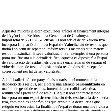
Aquestes millores ja estan executades gràcies al finançament integral
de l'Agència de Residus de la Generalitat de Catalunya, amb un
import total de
221.026,78 euros
. El nou servei de deixalleria fixa
incorpora la creació d'un
nou Espai de Valorització
de residus que
tindrà l'objectiu de separar al màxim tots els materials d'un mateix
residu i maximitzar la seva valorització. Per exemple, si una persona
porta una finestra a la deixalleria fixa, aquesta es dipositarà a l'espai
de valorització de residus i els operaris s'encarregaran de separar el
vidre del marc de fusta i dipositar cada residu dins del receptacle
corresponent per tal de ser valoritzats.
A la deixalleria s'acompanyarà als usuaris en el moment de la
deposició dels residus, per a oferir una
atenció personalitzada
en
matèria de gestió de residus, foment de la recollida selectiva,
reutilització i prevenció de residus. Aquest nou contracte també
incorpora un
nou espai de reutilització dels residus
a la deixalleria
fixa, com mobles i andròmines que arribin a la deixalleria i que
estiguin en bon estat. La finalitat de l'espai és donar una nova vida a
aquests productes habilitant un espai tipus 'botiga' on els ciutadans