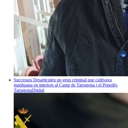
Successos
Desarticulen un grup criminal que cultivava
marihuana en interiors al Camp de Tarragona i el Penedès
TarragonaDigital