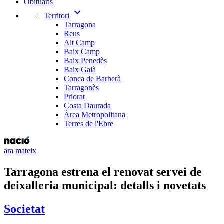
Obituaris
expand_more
Territori
Tarragona
Reus
Alt Camp
Baix Camp
Baix Penedès
Baix Gaià
Conca de Barberà
Tarragonès
Priorat
Costa Daurada
Àrea Metropolitana
Terres de l'Ebre
ara mateix
Tarragona estrena el renovat servei de
deixalleria municipal: detalls i novetats
Societat