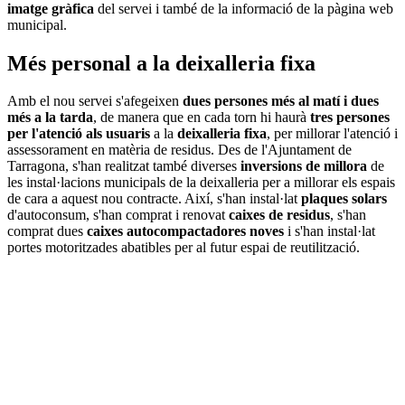
imatge gràfica
del servei i també de la informació de la pàgina web
municipal.
Més personal a la deixalleria fixa
Amb el nou servei s'afegeixen
dues persones més al matí i dues
més a la tarda
, de manera que en cada torn hi haurà
tres persones
per l'atenció als usuaris
a la
deixalleria fixa
, per millorar l'atenció i
assessorament en matèria de residus. Des de l'Ajuntament de
Tarragona, s'han realitzat també diverses
inversions de millora
de
les instal·lacions municipals de la deixalleria per a millorar els espais
de cara a aquest nou contracte. Així, s'han instal·lat
plaques solars
d'autoconsum, s'han comprat i renovat
caixes de residus
, s'han
comprat dues
caixes autocompactadores noves
i s'han instal·lat
portes motoritzades abatibles per al futur espai de reutilització.