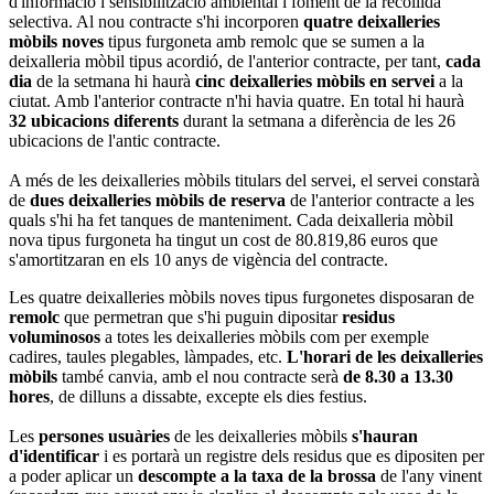
d'informació i sensibilització ambiental i foment de la recollida
selectiva. Al nou contracte s'hi incorporen
quatre deixalleries
mòbils noves
tipus furgoneta amb remolc que se sumen a la
deixalleria mòbil tipus acordió, de l'anterior contracte, per tant,
cada
dia
de la setmana hi haurà
cinc deixalleries mòbils en servei
a la
ciutat. Amb l'anterior contracte n'hi havia quatre. En total hi haurà
32 ubicacions diferents
durant la setmana a diferència de les 26
ubicacions de l'antic contracte.
A més de les deixalleries mòbils titulars del servei, el servei constarà
de
dues deixalleries mòbils de reserva
de l'anterior contracte a les
quals s'hi ha fet tanques de manteniment. Cada deixalleria mòbil
nova tipus furgoneta ha tingut un cost de 80.819,86 euros que
s'amortitzaran en els 10 anys de vigència del contracte.
Les quatre deixalleries mòbils noves tipus furgonetes disposaran de
remolc
que permetran que s'hi puguin dipositar
residus
voluminosos
a totes les deixalleries mòbils com per exemple
cadires, taules plegables, làmpades, etc.
L'horari de les deixalleries
mòbils
també canvia, amb el nou contracte serà
de 8.30 a 13.30
hores
, de dilluns a dissabte, excepte els dies festius.
Les
persones usuàries
de les deixalleries mòbils
s'hauran
d'identificar
i es portarà un registre dels residus que es dipositen per
a poder aplicar un
descompte a la taxa de la brossa
de l'any vinent