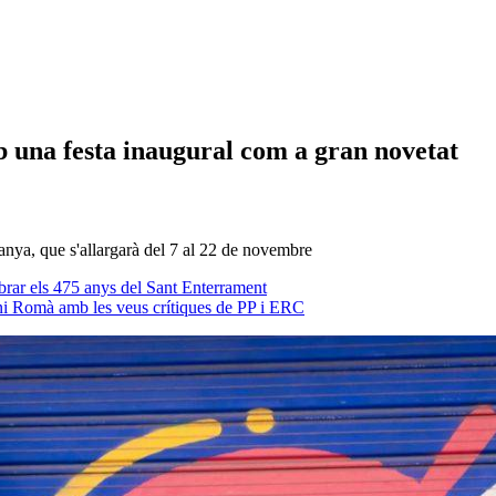
una festa inaugural com a gran novetat
ya, que s'allargarà del 7 al 22 de novembre
brar els 475 anys del Sant Enterrament
oni Romà amb les veus crítiques de PP i ERC