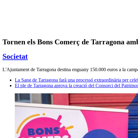
Tornen els Bons Comerç de Tarragona amb 
Societat
L'Ajuntament de Tarragona destina enguany 150.000 euros a la campan
La Sang de Tarragona farà una processó extraordinària per cele
El ple de Tarragona aprova la creació del Consorci del Patrim