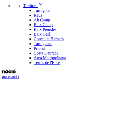
expand_more
Territori
Tarragona
Reus
Alt Camp
Baix Camp
Baix Penedès
Baix Gaià
Conca de Barberà
Tarragonès
Priorat
Costa Daurada
Àrea Metropolitana
Terres de l'Ebre
ara mateix