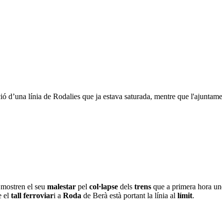
ó d’una línia de Rodalies que ja estava saturada, mentre que l'ajuntame
mostren el seu
malestar
pel
col·lapse
dels
trens
que a primera hora u
 el
tall ferroviar
i a
Roda
de Berà està portant la línia al
límit
.