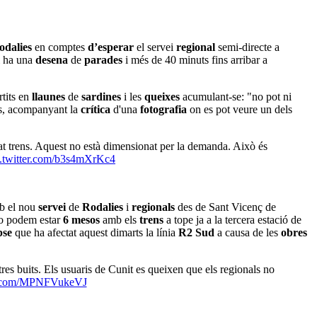
odalies
en comptes
d’esperar
el servei
regional
semi-directe a
i ha una
desena
de
parades
i més de 40 minuts fins arribar a
tits en
llaunes
de
sardines
i les
queixes
acumulant-se: "no pot ni
ls, acompanyant la
crítica
d'una
fotografia
on es pot veure un dels
t trens. Aquest no està dimensionat per la demanda. Això és
c.twitter.com/b3s4mXrKc4
 el nou
servei
de
Rodalies
i
regionals
des de Sant Vicenç de
"no podem estar
6 mesos
amb els
trens
a tope ja a la tercera estació de
pse
que ha afectat aquest dimarts la línia
R2 Sud
a causa de les
obres
es buits. Els usuaris de Cunit es queixen que els regionals no
er.com/MPNFVukeVJ