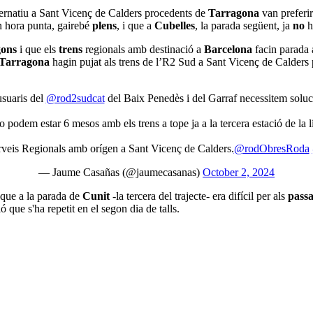
ernatiu a Sant Vicenç de Calders procedents de
Tarragona
van preferi
n hora punta, gairebé
plens
, i que a
Cubelles
, la parada següent, ja
no
h
gons
i que els
trens
regionals amb destinació a
Barcelona
facin parada 
Tarragona
hagin pujat als trens de l’R2 Sud a Sant Vicenç de Calders p
usuaris del
@rod2sudcat
del Baix Penedès i del Garraf necessitem soluc
podem estar 6 mesos amb els trens a tope ja a la tercera estació de la l
erveis Regionals amb orígen a Sant Vicenç de Calders.
@rodObresRoda
— Jaume Casañas (@jaumecasanas)
October 2, 2024
 que a la parada de
Cunit
-la tercera del trajecte- era difícil per als
passa
ió que s'ha repetit en el segon dia de talls.