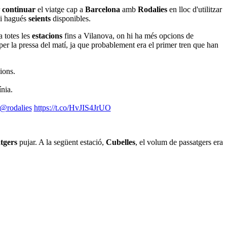
r
continuar
el viatge cap a
Barcelona
amb
Rodalies
en lloc d'utilitzar
i hagués
seients
disponibles.
a totes les
estacions
fins a Vilanova, on hi ha més opcions de
er la pressa del matí, ja que probablement era el primer tren que han
ions.
ínia.
@rodalies
https://t.co/HvJIS4JrUO
tgers
pujar. A la següent estació,
Cubelles
, el volum de passatgers era