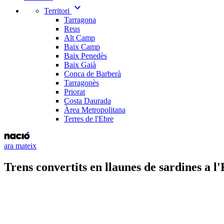
expand_more
Territori
Tarragona
Reus
Alt Camp
Baix Camp
Baix Penedès
Baix Gaià
Conca de Barberà
Tarragonès
Priorat
Costa Daurada
Àrea Metropolitana
Terres de l'Ebre
ara mateix
Trens convertits en llaunes de sardines a l'