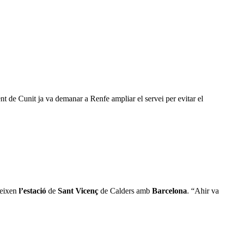
nt de Cunit ja va demanar a Renfe ampliar el servei per evitar el
neixen
l’estació
de
Sant Vicenç
de Calders amb
Barcelona
. “Ahir va