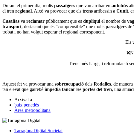
Durant el primer dia, molts
passatgers
que van arribar en
autobús
alt
el tren
regional
. Això va provocar que els
trens
arribessin a
Cunit
, e
Casañas
va
reclamar
públicament que es
dupliqui
el nombre de
va
transport
, destacant que és “comprensible” que molts
passatgers
de
trobat i no han volgut esperar el regional corresponent.
Els 
❌No 
Trens més llargs, i reformulació s
Aquest fet va provocar una
sobreocupació
dels
Rodalies
, de manera
tan elevat que gairebé
impedia tancar les portes del tren
, una situac
Arxivat a
baix penedès
Àrea metropolitana
TarragonaDigital
Societat