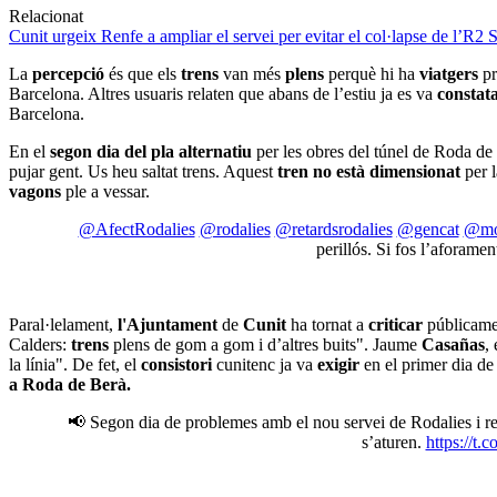
Relacionat
Cunit urgeix Renfe a ampliar el servei per evitar el col·lapse de l’R2 Su
La
percepció
és que els
trens
van més
plens
perquè hi ha
viatgers
pr
Barcelona. Altres usuaris relaten que abans de l’estiu ja es va
constat
Barcelona.
En el
segon dia del pla alternatiu
per les obres del túnel de Roda de
pujar gent. Us heu saltat trens. Aquest
tren no està dimensionat
per 
vagons
ple a vessar.
@AfectRodalies
@rodalies
@retardsrodalies
@gencat
@mo
perillós. Si fos l’aforame
Paral·lelament,
l'Ajuntament
de
Cunit
ha tornat a
criticar
públicame
Calders:
trens
plens de gom a gom i d’altres buits". Jaume
Casañas
,
la línia". De fet, el
consistori
cunitenc ja va
exigir
en el primer dia d
a Roda de Berà.
📢 Segon dia de problemes amb el nou servei de Rodalies i reg
s’aturen.
https://t.c