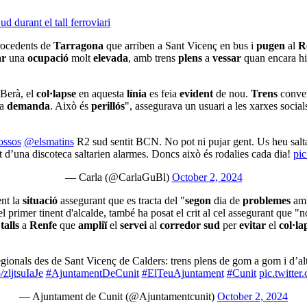
d durant el tall ferroviari
ocedents de
Tarragona
que arriben a Sant Vicenç en bus i
pugen
al
R
ar
una
ocupació
molt
elevada
, amb trens
plens
a
vessar
quan encara h
 Berà, el
col·lapse
en aquesta
línia
es feia
evident
de nou.
Trens
conver
la
demanda
. Això és
perillós
", assegurava un usuari a les xarxes socia
ssos
@elsmatins
R2 sud sentit BCN. No pot ni pujar gent. Us heu salta
nt d’una discoteca saltarien alarmes. Doncs això és rodalies cada dia!
pi
— Carla (@CarlaGuBl)
October 2, 2024
nt la
situació
assegurant que es tracta del "
segon
dia de
problemes
amb
 el primer tinent d'alcalde, també ha posat el crit al cel assegurant que 
e
talls
a
Renfe
que
ampliï
el
servei
al
corredor sud
per
evitar
el
col·la
ionals des de Sant Vicenç de Calders: trens plens de gom a gom i d’altr
o/zljtsuIaJe
#AjuntamentDeCunit
#ElTeuAjuntament
#Cunit
pic.twitt
— Ajuntament de Cunit (@Ajuntamentcunit)
October 2, 2024