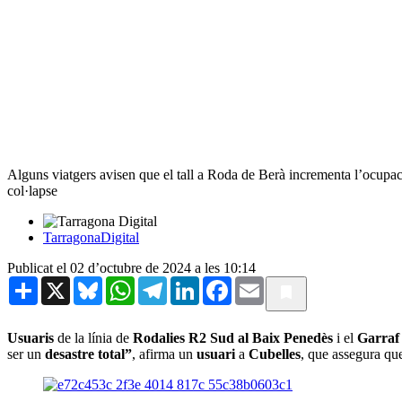
Alguns viatgers avisen que el tall a Roda de Berà incrementa l’ocupaci
col·lapse
TarragonaDigital
Publicat el 02 d’octubre de 2024 a les 10:14
Share
X
Bluesky
WhatsApp
Telegram
LinkedIn
Facebook
Email
Usuaris
de la línia de
Rodalies R2 Sud al Baix Penedès
i el
Garraf
ser un
desastre total”
, afirma un
usuari
a
Cubelles
, que assegura que