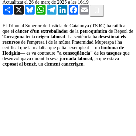
Actualitzat el 26 de març de 2025 a les 16:19
Share
X
Bluesky
WhatsApp
Telegram
LinkedIn
Facebook
Email
El Tribunal Superior de Justícia de Catalunya (
TSJC
) ha ratificat
que el
càncer d'un extreballador
de la
petroquímica
de Repsol de
Tarragona
tenia
origen laboral
. La sentència ha
desestimat els
recursos
de l'empresa i de la mútua Fraternidad Muprespa i ha
certificat que la malaltia que patia l'exempleat —un
limfoma de
Hodgkin
— es va contraure
"a conseqüència"
de les
tasques
que
desenvolupava durant la seva
jornada laboral
, ja que estava
exposat al benzè
, un
element cancerigen
.