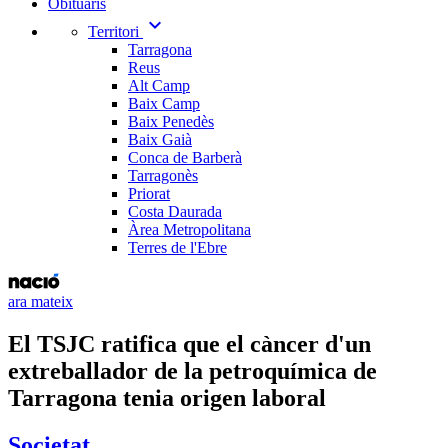
Obituaris
expand_more
Territori
Tarragona
Reus
Alt Camp
Baix Camp
Baix Penedès
Baix Gaià
Conca de Barberà
Tarragonès
Priorat
Costa Daurada
Àrea Metropolitana
Terres de l'Ebre
ara mateix
El TSJC ratifica que el càncer d'un
extreballador de la petroquímica de
Tarragona tenia origen laboral
Societat