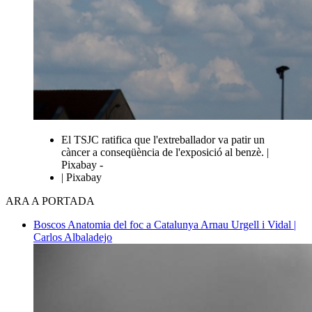
El TSJC ratifica que l'extreballador va patir un
càncer a conseqüència de l'exposició al benzè. |
Pixabay -
| Pixabay
ARA A PORTADA
Boscos
Anatomia del foc a Catalunya
Arnau Urgell i Vidal |
Carlos Albaladejo