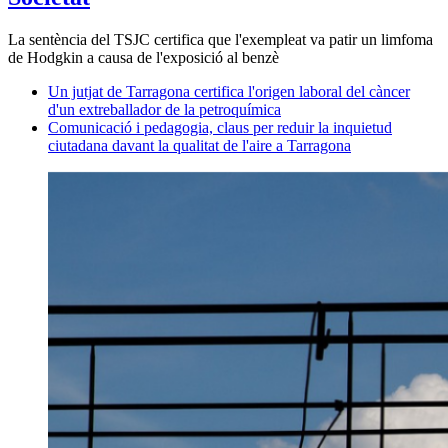
La sentència del TSJC certifica que l'exempleat va patir un limfoma
de Hodgkin a causa de l'exposició al benzè
Un jutjat de Tarragona certifica l'origen laboral del càncer
d'un extreballador de la petroquímica
Comunicació i pedagogia, claus per reduir la inquietud
ciutadana davant la qualitat de l'aire a Tarragona