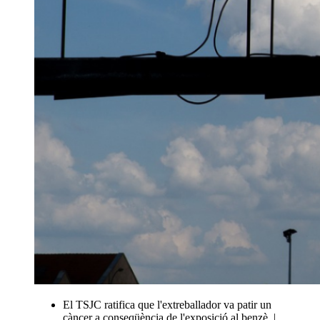
El TSJC ratifica que l'extreballador va patir un
càncer a conseqüència de l'exposició al benzè. |