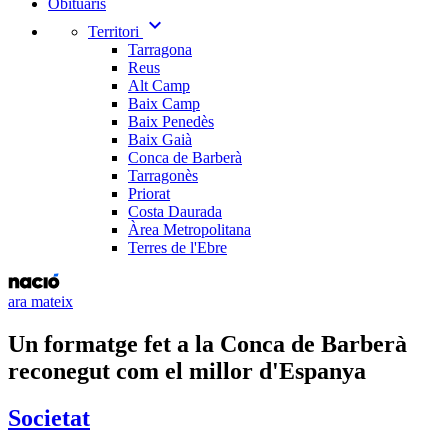
Obituaris
expand_more
Territori
Tarragona
Reus
Alt Camp
Baix Camp
Baix Penedès
Baix Gaià
Conca de Barberà
Tarragonès
Priorat
Costa Daurada
Àrea Metropolitana
Terres de l'Ebre
ara mateix
Un formatge fet a la Conca de Barberà
reconegut com el millor d'Espanya
Societat