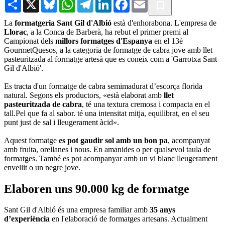
Share
X
Bluesky
WhatsApp
Telegram
LinkedIn
Facebook
Email
La
formatgeria Sant Gil d'Albió
està d'enhorabona. L'empresa de
Llorac
, a la Conca de Barberà, ha rebut el primer premi al
Campionat dels
millors formatges d'Espanya
en el 13è
GourmetQuesos, a la categoria de formatge de cabra jove amb llet
pasteuritzada al formatge artesà que es coneix com a 'Garrotxa Sant
Gil d'Albió'.
Es tracta d'un formatge de cabra semimadurat d’escorça florida
natural. Segons els productors, «està elaborat amb
llet
pasteuritzada de cabra
, té una textura cremosa i compacta en el
tall.Pel que fa al sabor. té una intensitat mitja, equilibrat, en el seu
punt just de sal i lleugerament àcid».
Aquest formatge
es pot gaudir sol amb un bon pa
, acompanyat
amb fruita, orellanes i nous. En amanides o per qualsevol taula de
formatges. També es pot acompanyar amb un vi blanc lleugerament
envellit o un negre jove.
Elaboren uns 90.000 kg de formatge
Sant Gil d'Albió és una empresa familiar amb
35 anys
d’experiència
en l'elaboració de formatges artesans. Actualment