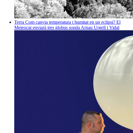
Terra
Com canvia temperatura i humitat en un eclipsi? El
Meteocat enviarà tres globus sonda
Arnau Urgell i Vidal