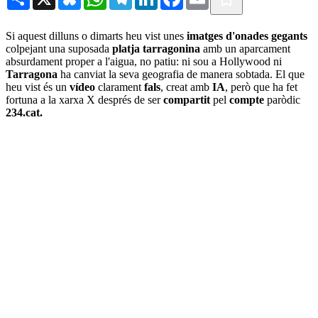
Si aquest dilluns o dimarts heu vist unes
imatges
d'onades
gegants
colpejant una suposada
platja
tarragonina
amb un aparcament
absurdament proper a l'aigua, no patiu: ni sou a Hollywood ni
Tarragona
ha canviat la seva geografia de manera sobtada. El que
heu vist és un
vídeo
clarament
fals
, creat amb
IA
, però que ha fet
fortuna a la xarxa X després de ser
compartit
pel
compte
paròdic
234.cat.