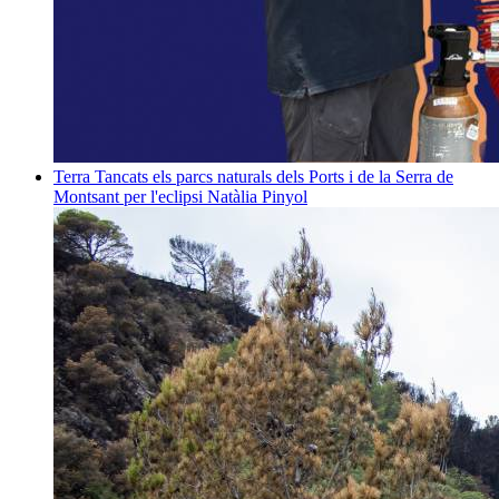
Terra
Tancats els parcs naturals dels Ports i de la Serra de
Montsant per l'eclipsi
Natàlia Pinyol