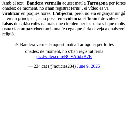
Amb el text "
Bandera vermella
aquest matí a
Tarragona
per fortes
onades; de moment, no s'han registrat ferits", el vídeo es va
viralitzar
en poques hores.
L'objectiu
, però, no era enganyar ningú
—en un principi—, sinó posar en
evidència
el '
boom'
de
vídeos
falsos
de
catàstrofes
naturals que circulen per les xarxes i que molts
usuaris
comparteixen
amb una fe cega que faria enveja a qualsevol
religió.
⚠️ Bandera vermella aquest matí a Tarragona per fortes
onades; de moment, no s’han registrat ferits
pic.twitter.com/BCVA6dxB7E
— 234.cat (@noticies234)
June 9, 2025