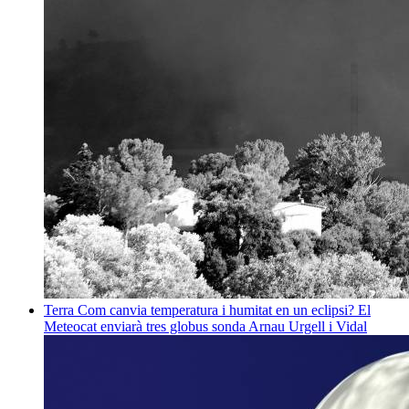
Terra
Com canvia temperatura i humitat en un eclipsi? El
Meteocat enviarà tres globus sonda
Arnau Urgell i Vidal