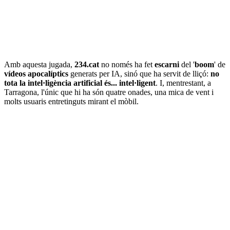
Amb aquesta jugada,
234.cat
no només ha fet
escarni
del '
boom
' de
vídeos
apocalíptics
generats per IA, sinó que ha servit de lliçó:
no
tota la intel·ligència artificial és... intel·ligent
. I, mentrestant, a
Tarragona, l'únic que hi ha són quatre onades, una mica de vent i
molts usuaris entretinguts mirant el mòbil.