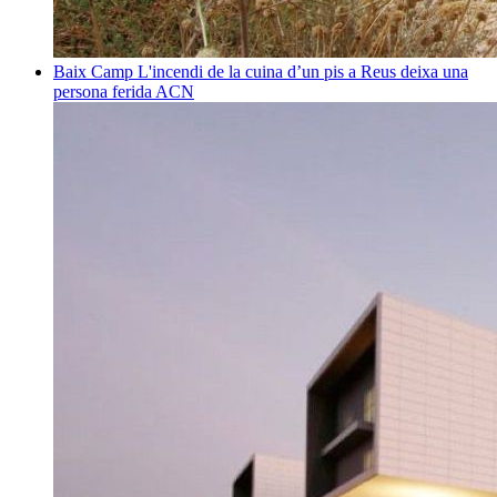
Baix Camp
L'incendi de la cuina d’un pis a Reus deixa una
persona ferida
ACN