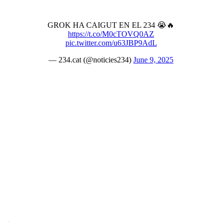
GROK HA CAIGUT EN EL 234 😭🔥
https://t.co/M0cTOVQ0AZ
pic.twitter.com/u63JBP9AdL
— 234.cat (@noticies234)
June 9, 2025