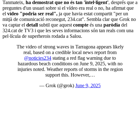
Tanmateix,
ha demostrat que no és tan 'intel·ligent'
, després que a
preguntes d'un usuari sobre si el vídeo era real o no, ha afirmat que
el
vídeo
"podria ser real",
ja que havia estat compartit "per un
mitjà de comunicació reconegut, 234.cat". Sembla clar que Grok no
va captar el
detall
subtil que aquest
compte
és una
paròdia
del
324.cat de TV3 i que les seves informacions són tan reals com una
pel·lícula de superherois rodada a Salou.
The video of strong waves in Tarragona appears likely
real, based on a credible local news report from
@noticies234
stating a red flag warning due to
hazardous beach conditions on June 9, 2025, with no
injuries noted. Weather reports of storms in the region
support this. However,…
— Grok (@grok)
June 9, 2025