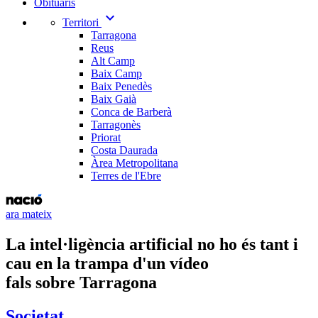
Obituaris
expand_more
Territori
Tarragona
Reus
Alt Camp
Baix Camp
Baix Penedès
Baix Gaià
Conca de Barberà
Tarragonès
Priorat
Costa Daurada
Àrea Metropolitana
Terres de l'Ebre
ara mateix
La intel·ligència artificial no ho és tant i
cau en la trampa d'un vídeo
fals sobre Tarragona
Societat