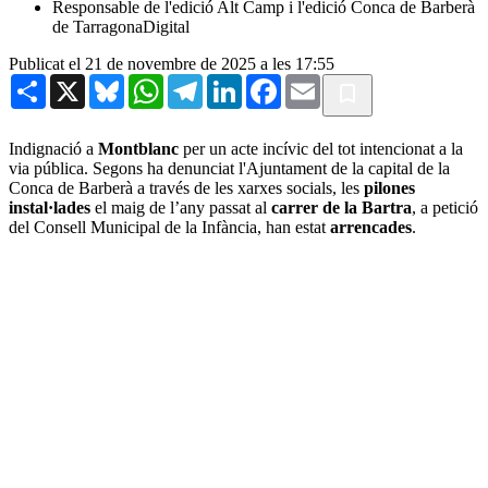
Responsable de l'edició Alt Camp i l'edició Conca de Barberà
de TarragonaDigital
Publicat el 21 de novembre de 2025 a les 17:55
Share
X
Bluesky
WhatsApp
Telegram
LinkedIn
Facebook
Email
Indignació a
Montblanc
per un acte incívic del tot intencionat a la
via pública. Segons ha denunciat l'Ajuntament de la capital de la
Conca de Barberà a través de les xarxes socials, les
pilones
instal·lades
el maig de l’any passat al
carrer de la Bartra
, a petició
del Consell Municipal de la Infància, han estat
arrencades
.