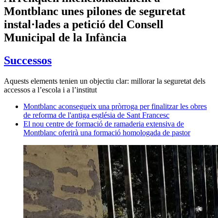
Montblanc unes pilones de seguretat
instal·lades a petició del Consell
Municipal de la Infància
Successos
Aquests elements tenien un objectiu clar: millorar la seguretat dels
accessos a l’escola i a l’institut
Montblanc aconsegueix una pròrroga per finalitzar les obres
de reforma de l'antiga església de Sant Francesc
El nou centre de formació de ramaderia extensiva de
Montblanc oferirà una formació homologada de pastor