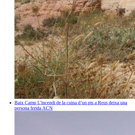
Baix Camp
L'incendi de la cuina d’un pis a Reus deixa una
persona ferida
ACN