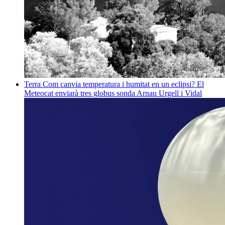
Terra
Com canvia temperatura i humitat en un eclipsi? El
Meteocat enviarà tres globus sonda
Arnau Urgell i Vidal