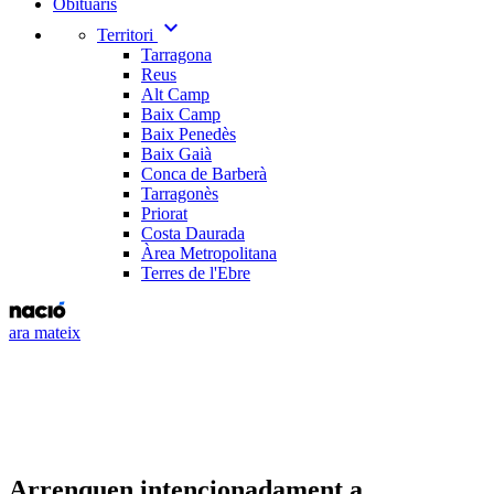
Obituaris
expand_more
Territori
Tarragona
Reus
Alt Camp
Baix Camp
Baix Penedès
Baix Gaià
Conca de Barberà
Tarragonès
Priorat
Costa Daurada
Àrea Metropolitana
Terres de l'Ebre
ara mateix
Arrenquen intencionadament a