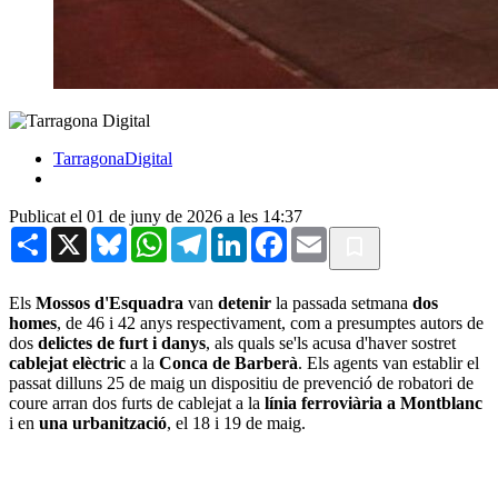
TarragonaDigital
Publicat el 01 de juny de 2026 a les 14:37
Share
X
Bluesky
WhatsApp
Telegram
LinkedIn
Facebook
Email
Els
Mossos d'Esquadra
van
detenir
la passada setmana
dos
homes
, de 46 i 42 anys respectivament, com a presumptes autors de
dos
delictes de furt i danys
, als quals se'ls acusa d'haver sostret
cablejat elèctric
a la
Conca de Barberà
. Els agents van establir el
passat dilluns 25 de maig un dispositiu de prevenció de robatori de
coure arran dos furts de cablejat a la
línia ferroviària a Montblanc
i en
una urbanització
, el 18 i 19 de maig.