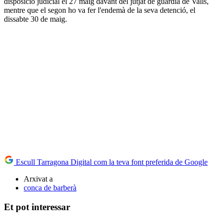
disposició judicial el 27 maig davant del jutjat de guàrdia de Valls,
mentre que el segon ho va fer l'endemà de la seva detenció, el
dissabte 30 de maig.
Escull Tarragona Digital com la teva font preferida de Google
Arxivat a
conca de barberà
Et pot interessar