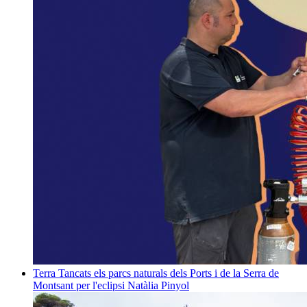
Terra
Tancats els parcs naturals dels Ports i de la Serra de
Montsant per l'eclipsi
Natàlia Pinyol