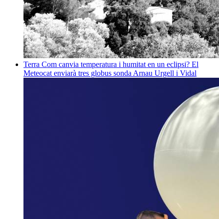
Terra
Com canvia temperatura i humitat en un eclipsi? El
Meteocat enviarà tres globus sonda
Arnau Urgell i Vidal