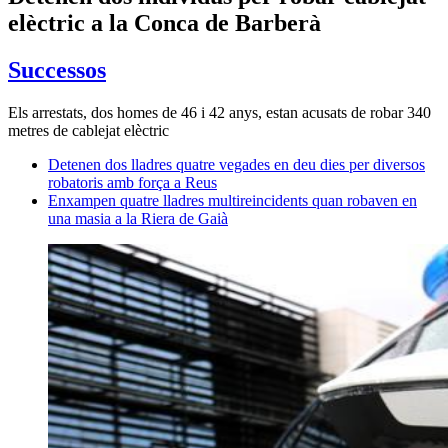
elèctric a la Conca de Barberà
Successos
Els arrestats, dos homes de 46 i 42 anys, estan acusats de robar 340
metres de cablejat elèctric
Detenen dos lladres quatre vegades en deu dies per diversos
robatoris amb força a Reus
Enxampen quatre lladres multireincidents quan robaven en
una masia a la Riera de Gaià