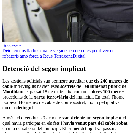
Successos
Detenen dos lladres quatre vegades en deu dies per diversos
robatoris amb força a Reus
TarragonaDigital
Detenció del segon implicat
Les gestions policials van permetre acreditar que
els 240 metres de
cable
intervinguts havien estat
sostrets de l'enllumenat públic de
Montblanc
el passat 18 de maig, així com uns
altres 100 metres
procedents de la
xarxa ferroviària
del municipi. En total, l'home
portava 340 metres de cable de coure sostret, motiu pel qual va
quedar
detingut
.
A més, el divendres 29 de maig
van detenir un segon implicat
el
qual havia participat en els fets i
havia venut part del cable robat
en una deixalleria del municipi. El primer detingut va passar a