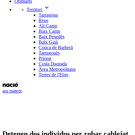
Obituaris
expand_more
Territori
Tarragona
Reus
Alt Camp
Baix Camp
Baix Penedès
Baix Gaià
Conca de Barberà
Tarragonès
Priorat
Costa Daurada
Àrea Metropolitana
Terres de l'Ebre
ara mateix
Detenen dos individus per robar cablejat