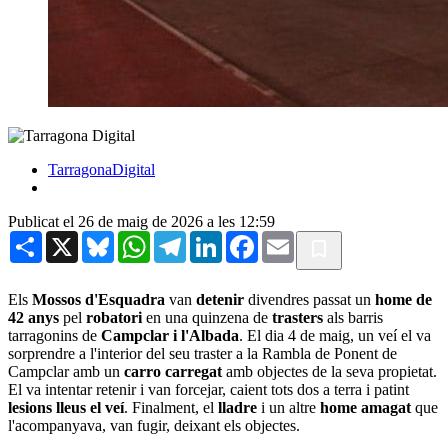
TarragonaDigital
Publicat el 26 de maig de 2026 a les 12:59
Share
X
Bluesky
WhatsApp
Telegram
LinkedIn
Facebook
Email
Els
Mossos d'Esquadra
van
detenir
divendres passat un
home de
42 anys
pel
robatori
en una quinzena de
trasters
als barris
tarragonins de
Campclar i l'Albada
. El dia 4 de maig, un veí el va
sorprendre a l'interior del seu traster a la Rambla de Ponent de
Campclar amb un
carro carregat
amb objectes de la seva propietat.
El va intentar retenir i van forcejar, caient tots dos a terra i patint
lesions lleus el veí
. Finalment, el
lladre
i un altre
home amagat
que
l'acompanyava, van fugir, deixant els objectes.