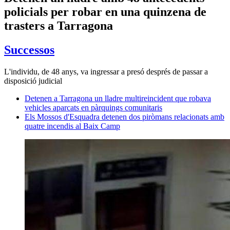
policials per robar en una quinzena de
trasters a Tarragona
Successos
L'individu, de 48 anys, va ingressar a presó després de passar a
disposició judicial
Detenen a Tarragona un lladre multireincident que robava
vehicles aparcats en pàrquings comunitaris
Els Mossos d'Esquadra detenen dos piròmans relacionats amb
quatre incendis al Baix Camp