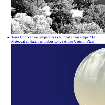
Terra
Com canvia temperatura i humitat en un eclipsi? El
Meteocat enviarà tres globus sonda
Arnau Urgell i Vidal