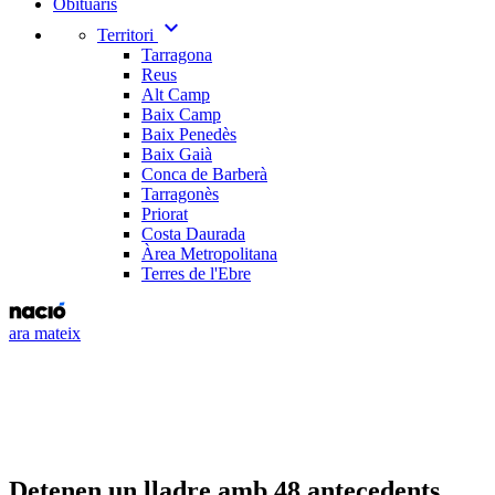
Obituaris
expand_more
Territori
Tarragona
Reus
Alt Camp
Baix Camp
Baix Penedès
Baix Gaià
Conca de Barberà
Tarragonès
Priorat
Costa Daurada
Àrea Metropolitana
Terres de l'Ebre
ara mateix
Detenen un lladre amb 48 antecedents