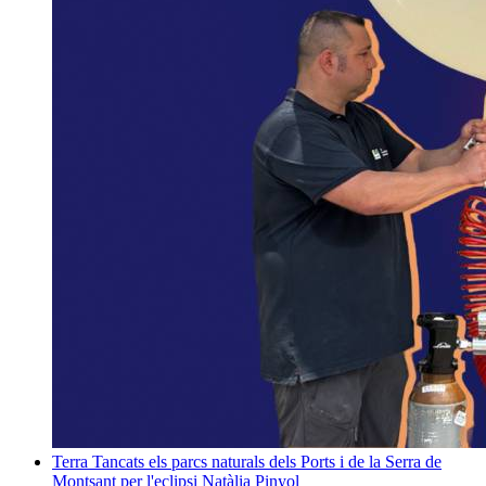
Terra
Tancats els parcs naturals dels Ports i de la Serra de
Montsant per l'eclipsi
Natàlia Pinyol