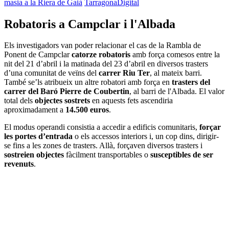
masia a la Riera de Gaià
TarragonaDigital
Robatoris a Campclar i l'Albada
Els investigadors van poder relacionar el cas de la Rambla de
Ponent de Campclar
catorze robatoris
amb força comesos entre la
nit del 21 d’abril i la matinada del 23 d’abril en diversos trasters
d’una comunitat de veïns del
carrer Riu Ter
, al mateix barri.
També se’ls atribueix un altre robatori amb força en
trasters del
carrer del Baró Pierre de Coubertin
, al barri de l'Albada. El valor
total dels
objectes sostrets
en aquests fets ascendiria
aproximadament a
14.500 euros
.
El modus operandi consistia a accedir a edificis comunitaris,
forçar
les portes d’entrada
o els accessos interiors i, un cop dins, dirigir-
se fins a les zones de trasters. Allà, forçaven diversos trasters i
sostreien objectes
fàcilment transportables o
susceptibles de ser
revenuts
.