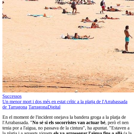
Successos
Un menor mort i dos més en estat crític a la platja de l'Arrabassada
de Tarragona
TarragonaDigital
En el moment de l'incident onejava la bandera groga a la platja de
l'Arrabassada. "
No sé si els socorristes van actuar bé
, però el nen
tenia por a l'aigua, no passava de la cintura", ha apuntat. "Estaven a
la platja i a aquests xiquets
els va arrossegar l'aigua fins a allà
(a la