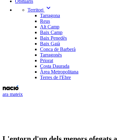
Obituaris
expand_more
Territori
Tarragona
Reus
Alt Camp
Baix Camp
Baix Penedès
Baix Gaià
Conca de Barberà
Tarragonès
Priorat
Costa Daurada
Àrea Metropolitana
Terres de l'Ebre
ara mateix
L'entorn d'un dels menors ofegats a