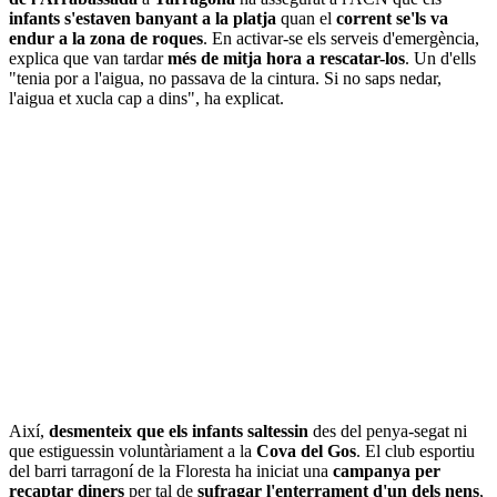
infants s'estaven banyant a la platja
quan el
corrent se'ls va
endur a la zona de roques
. En activar-se els serveis d'emergència,
explica que van tardar
més de mitja hora a rescatar-los
. Un d'ells
"tenia por a l'aigua, no passava de la cintura. Si no saps nedar,
l'aigua et xucla cap a dins", ha explicat.
Així,
desmenteix que els infants saltessin
des del penya-segat ni
que estiguessin voluntàriament a la
Cova del Gos
. El club esportiu
del barri tarragoní de la Floresta ha iniciat una
campanya per
recaptar diners
per tal de
sufragar l'enterrament d'un dels nens
,