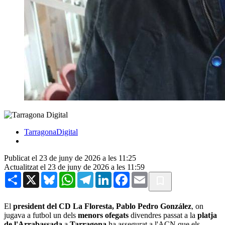
TarragonaDigital
Publicat el 23 de juny de 2026 a les 11:25
Actualitzat el 23 de juny de 2026 a les 11:59
Share
X
Bluesky
WhatsApp
Telegram
LinkedIn
Facebook
Email
El
president del CD La Floresta, Pablo Pedro González
, on
jugava a futbol un dels
menors ofegats
divendres passat a la
platja
de l'Arrabassada
a
Tarragona
ha assegurat a l'ACN que els