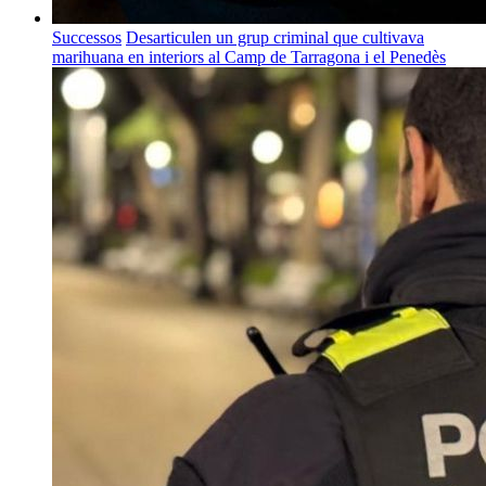
Successos
Desarticulen un grup criminal que cultivava
marihuana en interiors al Camp de Tarragona i el Penedès