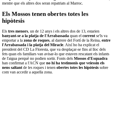
mentre que els altres dos seran repatriats al Marroc.
Els Mossos tenen obertes totes les
hipòtesis
Els
tres menors
, un de 12 anys i els altres dos de 13, estarien
banyant-se a la platja de l'Arrabassada
quan el
corrent
se'ls va
emportar a la
zona de roques
, al darrere del Fortí de la Reina,
entre
l'Arrabassada i la platja del Miracle
. Així ho ha explicat el
president del CD La Floresta, que va desplaçar-se fins al lloc dels
fets quan els familiars van avisar-lo que estaven rescatant els infants
de l'aigua perquè no podien sortir. Fonts dels
Mossos d'Esquadra
han confirmat a l'ACN que
no hi ha testimonis que veiessin els
nens saltant
de les roques i tenen
obertes totes les hipòtesis
sobre
com van accedir a aquella zona.