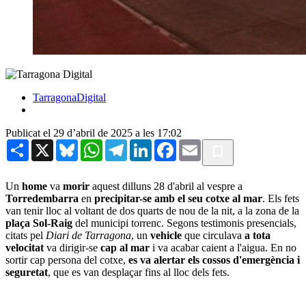
TarragonaDigital
Publicat el 29 d’abril de 2025 a les 17:02
Share
X
Bluesky
WhatsApp
Telegram
LinkedIn
Facebook
Email
Un
home
va
morir
aquest dilluns 28 d'abril al vespre a
Torredembarra
en
precipitar-se amb el seu cotxe al mar
. Els fets
van tenir lloc al voltant de dos quarts de nou de la nit, a la zona de la
plaça Sol-Raig
del municipi torrenc. Segons testimonis presencials,
citats pel
Diari de Tarragona
, un
vehicle
que circulava
a tota
velocitat
va dirigir-se
cap al mar
i va acabar caient a l'aigua. En no
sortir cap persona del cotxe,
es va alertar els cossos d'emergència i
seguretat
, que es van desplaçar fins al lloc dels fets.