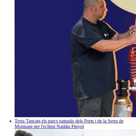
Terra
Tancats els parcs naturals dels Ports i de la Serra de
Montsant per l'eclipsi
Natàlia Pinyol