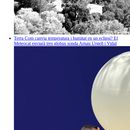
Terra
Com canvia temperatura i humitat en un eclipsi? El
Meteocat enviarà tres globus sonda
Arnau Urgell i Vidal