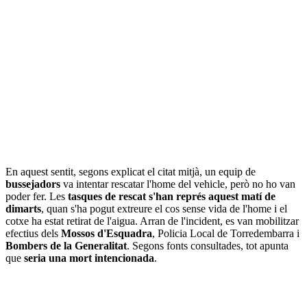
En aquest sentit, segons explicat el citat mitjà, un equip de
bussejadors
va intentar rescatar l'home del vehicle, però no ho van
poder fer. Les
tasques de rescat s'han représ aquest matí de
dimarts
, quan s'ha pogut extreure el cos sense vida de l'home i el
cotxe ha estat retirat de l'aigua. Arran de l'incident, es van mobilitzar
efectius dels
Mossos d'Esquadra
, Policia Local de Torredembarra i
Bombers de la Generalitat
. Segons fonts consultades, tot apunta
que
seria una mort intencionada
.