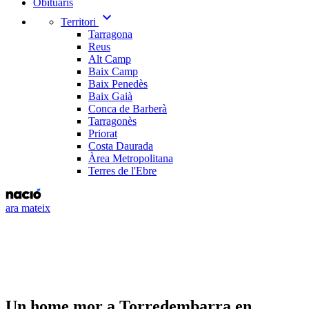
Obituaris
expand_more
Territori
Tarragona
Reus
Alt Camp
Baix Camp
Baix Penedès
Baix Gaià
Conca de Barberà
Tarragonès
Priorat
Costa Daurada
Àrea Metropolitana
Terres de l'Ebre
ara mateix
Un home mor a Torredembarra en