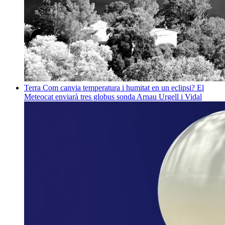
Terra
Com canvia temperatura i humitat en un eclipsi? El
Meteocat enviarà tres globus sonda
Arnau Urgell i Vidal