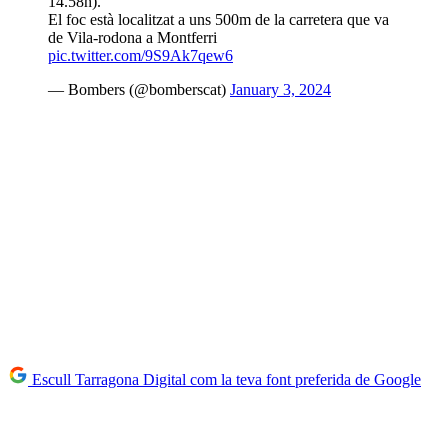
14.58h).
El foc està localitzat a uns 500m de la carretera que va
de Vila-rodona a Montferri
pic.twitter.com/9S9Ak7qew6
— Bombers (@bomberscat)
January 3, 2024
Escull Tarragona Digital com la teva font preferida de Google