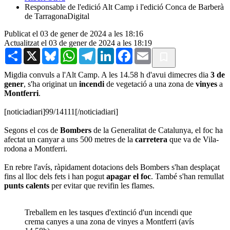
Responsable de l'edició Alt Camp i l'edició Conca de Barberà
de TarragonaDigital
Publicat el 03 de gener de 2024 a les 18:16
Actualitzat el 03 de gener de 2024 a les 18:19
Share
X
Bluesky
WhatsApp
Telegram
LinkedIn
Facebook
Email
Migdia convuls a l'Alt Camp. A les 14.58 h d'avui dimecres dia
3 de
gener
, s'ha originat un
incendi
de vegetació a una zona de
vinyes
a
Montferri
.
[noticiadiari]99/14111[/noticiadiari]
Segons el cos de
Bombers
de la Generalitat de Catalunya, el foc ha
afectat un canyar a uns 500 metres de la
carretera
que va de Vila-
rodona a Montferri.
En rebre l'avís, ràpidament dotacions dels Bombers s'han desplaçat
fins al lloc dels fets i han pogut
apagar el foc
. També s'han remullat
punts calents
per evitar que revifin les flames.
Treballem en les tasques d'extinció d'un incendi que
crema canyes a una zona de vinyes a Montferri (avís