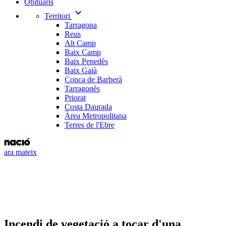
Obituaris
expand_more
Territori
Tarragona
Reus
Alt Camp
Baix Camp
Baix Penedès
Baix Gaià
Conca de Barberà
Tarragonès
Priorat
Costa Daurada
Àrea Metropolitana
Terres de l'Ebre
ara mateix
Incendi de vegetació a tocar d'una