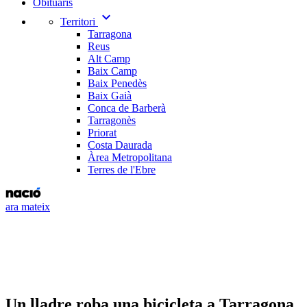
Obituaris
expand_more
Territori
Tarragona
Reus
Alt Camp
Baix Camp
Baix Penedès
Baix Gaià
Conca de Barberà
Tarragonès
Priorat
Costa Daurada
Àrea Metropolitana
Terres de l'Ebre
ara mateix
Un lladre roba una bicicleta a Tarragona,