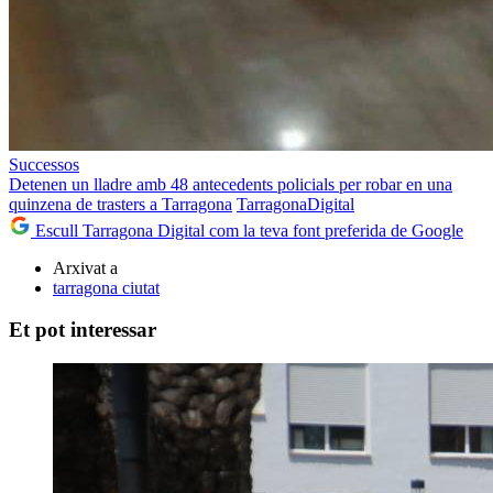
Successos
Detenen un lladre amb 48 antecedents policials per robar en una
quinzena de trasters a Tarragona
TarragonaDigital
Escull Tarragona Digital com la teva font preferida de Google
Arxivat a
tarragona ciutat
Et pot interessar