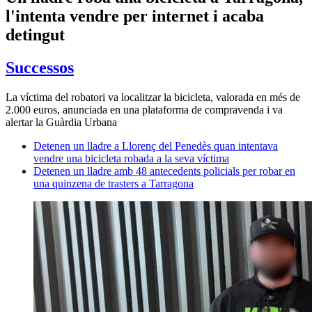
l'intenta vendre per internet i acaba
detingut
Successos
La víctima del robatori va localitzar la bicicleta, valorada en més de
2.000 euros, anunciada en una plataforma de compravenda i va
alertar la Guàrdia Urbana
Detenen un lladre a Llorenç del Penedès quan intentava
vendre una bicicleta robada a la seva víctima
Detenen un lladre amb 48 antecedents policials per robar en
una quinzena de trasters a Tarragona