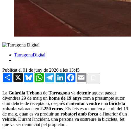
TarragonaDigital
Publicat el 01 de juny de 2026 a les 13:45
Share
X
Bluesky
WhatsApp
Telegram
LinkedIn
Facebook
Email
La
Guàrdia Urbana
de
Tarragona
va
detenir
aquest passat
divendres 29 de maig un
home de 19 anys
com a presumpte autor
d'un delicte de receptació, després d'
intentar vendre
una
bicicleta
robada
valorada en
2.250 euros
. Els fets es remunten a la nit del 19
de maig, quan es va produir un
robatori amb força
a l'interior d'un
vehicle
. Durant l'incident, una persona va sostreure la bicicleta, fet
que va ser denunciat pel propietari.