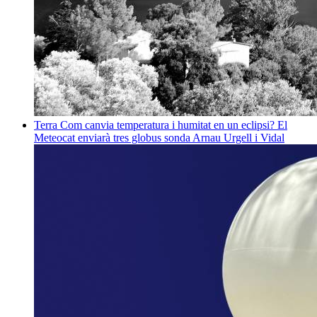
Terra
Com canvia temperatura i humitat en un eclipsi? El
Meteocat enviarà tres globus sonda
Arnau Urgell i Vidal