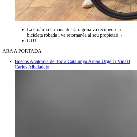
La Guàrdia Urbana de Tarragona va recuperar la
bicicleta robada i va retornar-la al seu propietari. -
GUT
ARA A PORTADA
Boscos
Anatomia del foc a Catalunya
Arnau Urgell i Vidal |
Carlos Albaladejo