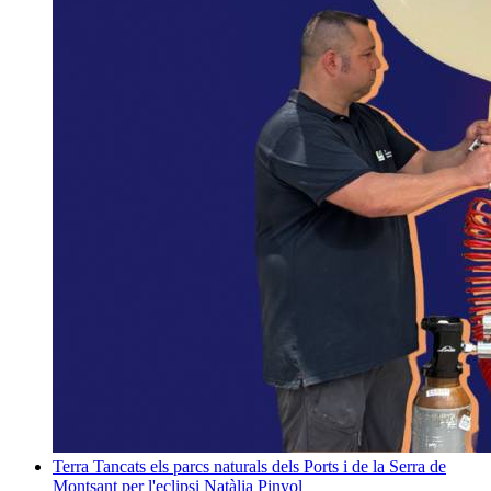
Terra
Tancats els parcs naturals dels Ports i de la Serra de
Montsant per l'eclipsi
Natàlia Pinyol