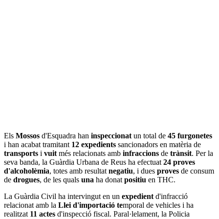
Els
Mossos
d'Esquadra han
inspeccionat
un total de
45 furgonetes
i han acabat tramitant
12 expedients
sancionadors en matèria de
transports
i
vuit
més relacionats amb
infraccions
de
trànsit
. Per la
seva banda, la Guàrdia Urbana de Reus ha efectuat
24 proves
d'alcoholèmia
, totes amb resultat
negatiu
, i dues
proves
de consum
de
drogues
, de les quals
una
ha donat
positiu
en THC.
La Guàrdia Civil ha intervingut en un
expedient
d'infracció
relacionat amb la
Llei d'importació te
mporal de vehicles i ha
realitzat
11 actes
d'inspecció fiscal. Paral·lelament, la Policia