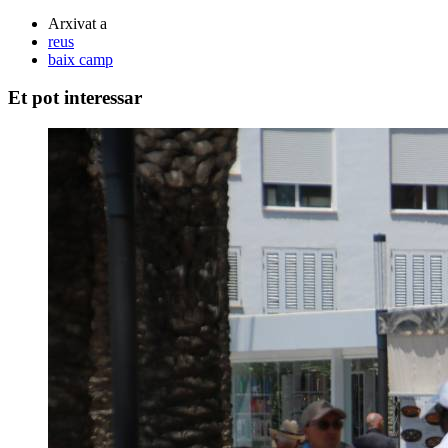
Arxivat a
reus
baix camp
Et pot interessar