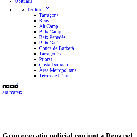
Obituaris
expand_more
Territori
Tarragona
Reus
Alt Camp
Baix Camp
Baix Penedès
Baix Gaià
Conca de Barberà
Tarragonès
Priorat
Costa Daurada
Àrea Metropolitana
Terres de l'Ebre
ara mateix
Gran operatiu policial conjunt a Reus pel