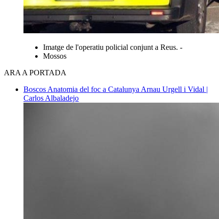
Imatge de l'operatiu policial conjunt a Reus. -
Mossos
ARA A PORTADA
Boscos
Anatomia del foc a Catalunya
Arnau Urgell i Vidal |
Carlos Albaladejo