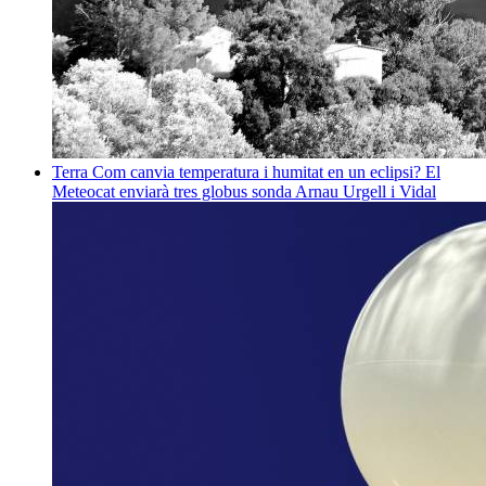
Terra
Com canvia temperatura i humitat en un eclipsi? El
Meteocat enviarà tres globus sonda
Arnau Urgell i Vidal