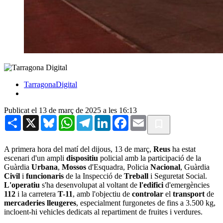
TarragonaDigital
Publicat el 13 de març de 2025 a les 16:13
Share
X
Bluesky
WhatsApp
Telegram
LinkedIn
Facebook
Email
A primera hora del matí del dijous, 13 de març,
Reus
ha estat
escenari d'un ampli
dispositiu
policial amb la participació de la
Guàrdia
Urbana
,
Mossos
d'Esquadra, Policia
Nacional
, Guàrdia
Civil
i
funcionaris
de la Inspecció de
Treball
i Seguretat Social.
L'operatiu
s'ha desenvolupat al voltant de
l'edifici
d'emergències
112
i la carretera
T-11
, amb l'objectiu de
controlar
el
transport
de
mercaderies lleugeres
, especialment furgonetes de fins a 3.500 kg,
incloent-hi vehicles dedicats al repartiment de fruites i verdures.