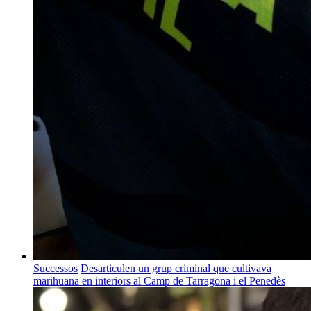
Successos
Desarticulen un grup criminal que cultivava
marihuana en interiors al Camp de Tarragona i el Penedès