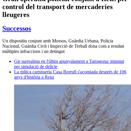
control del transport de mercaderies
lleugeres
Successos
Un dispositiu conjunt amb Mossos, Guàrdia Urbana, Policia
Nacional, Guàrdia Civil i Inspecció de Treball dona com a resultat
múltiples infraccions i un detingut
Gir surrealista en l'últim apunyalament a Tarragona: imputat
per simulació de delicte
La mítica carnisseria Casa Borrull s'acomiada després de 106
anys d'història a Reus