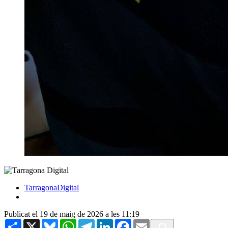
TarragonaDigital
Publicat el 19 de maig de 2026 a les 11:19
Share
X
Bluesky
WhatsApp
Telegram
LinkedIn
Facebook
Email