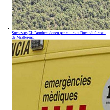
Successos
Els Bombers donen per controlat l'incendi forestal
de Masllorenç