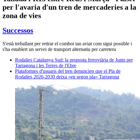
per l'avaria d'un tren de mercaderies a la
zona de vies
Successos
S'està treballant per retirar el comboi tan aviat com sigui possible i
s'ha establert un servei de transport alternatiu per carretera
Rodalies Catalunya Sud: la proposta ferroviària de Junts per
Tarragona i les Terres de l'Ebre
Plataformes d'usuaris del tren denuncien que el Pla de
Rodalies 2026-2030 deixa «en segon pla» Tarragona