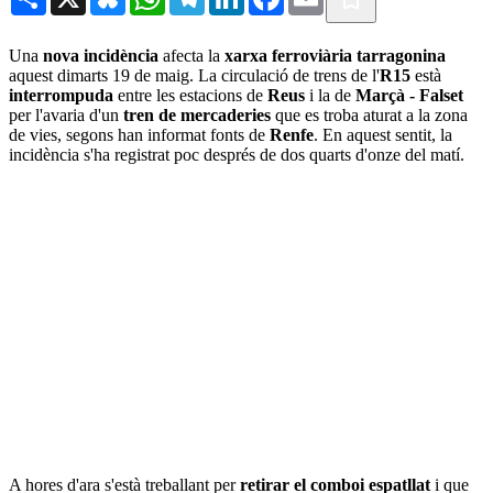
Una
nova incidència
afecta la
xarxa ferroviària tarragonina
aquest dimarts 19 de maig. La circulació de trens de l'
R15
està
interrompuda
entre les estacions de
Reus
i la de
Marçà - Falset
per l'avaria d'un
tren de mercaderies
que es troba aturat a la zona
de vies, segons han informat fonts de
Renfe
. En aquest sentit, la
incidència s'ha registrat poc després de dos quarts d'onze del matí.
A hores d'ara s'està treballant per
retirar el comboi espatllat
i que