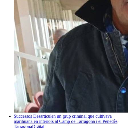
Successos
Desarticulen un grup criminal que cultivava
marihuana en interiors al Camp de Tarragona i el Penedès
TarragonaDigital