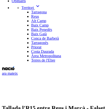
Obituaris
expand_more
Territori
Tarragona
Reus
Alt Camp
Baix Camp
Baix Penedès
Baix Gaià
Conca de Barberà
Tarragonès
Priorat
Costa Daurada
Àrea Metropolitana
Terres de l'Ebre
ara mateix
Tallada l'R15 entre Reus i Marçà - Falset