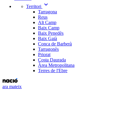
expand_more
Territori
Tarragona
Reus
Alt Camp
Baix Camp
Baix Penedès
Baix Gaià
Conca de Barberà
Tarragonès
Priorat
Costa Daurada
Àrea Metropolitana
Terres de l'Ebre
ara mateix