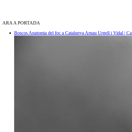
ARA A PORTADA
Boscos
Anatomia del foc a Catalunya
Arnau Urgell i Vidal | Ca