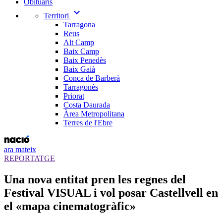
Obituaris
expand_more
Territori
Tarragona
Reus
Alt Camp
Baix Camp
Baix Penedès
Baix Gaià
Conca de Barberà
Tarragonès
Priorat
Costa Daurada
Àrea Metropolitana
Terres de l'Ebre
ara mateix
REPORTATGE
Una nova entitat pren les regnes del
Festival VISUAL i vol posar Castellvell en
el «mapa cinematogràfic»