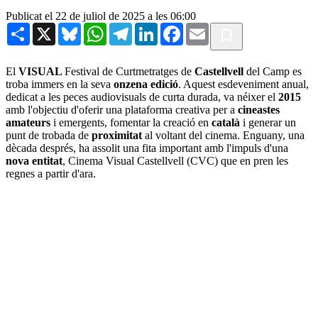
Publicat el 22 de juliol de 2025 a les 06:00
Share
X
Bluesky
WhatsApp
Telegram
LinkedIn
Facebook
Email
El
VISUAL
Festival de Curtmetratges de
Castellvell
del Camp es
troba immers en la seva
onzena edició
. Aquest esdeveniment anual,
dedicat a les peces audiovisuals de curta durada, va néixer el
2015
amb l'objectiu d'oferir una plataforma creativa per a
cineastes
amateurs
i emergents, fomentar la creació en
català
i generar un
punt de trobada de
proximitat
al voltant del cinema. Enguany, una
dècada després, ha assolit una fita important amb l'impuls d'una
nova entitat
, Cinema Visual Castellvell (CVC) que en pren les
regnes a partir d'ara.