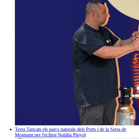
Terra
Tancats els parcs naturals dels Ports i de la Serra de
Montsant per l'eclipsi
Natàlia Pinyol