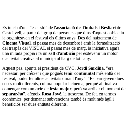
Es tracta d'una "escissió" de l'
associació de Timbals
i
Bestiari
de
Castellvell, a partir del grup de persones que dins d'aquest col·lectiu
ja organitzaven el festival els últims anys. Des del naixement de
Cinema Visual
, el passat mes de desembre i amb la formalització
del traspàs del VISUAL el passat mes de març, la iniciativa agafa
una mirada pròpia i fa un
salt d'ambició
per esdevenir un motor
d'activitat creativa al municipi al llarg de tot l'any.
Aquest pas, apunta el president de CVC,
Jordi Sardiña
, "era
necessari per créixer i que pogués
tenir continuïtat
més enllà del
festival, poder fer altres activitats durant l'any". "Es barrejaven dues
coses molt diferents, cultura popular i cinema, perquè al final va
començar com un
acte
de
festa major
, però va arribar el moment de
separar-ho
", afegeix R
osa Jové
, la tresorera. De fet, en termes
econòmics, per demanar subvencions també és molt més àgil i
beneficiós ser dues entitats diferents.