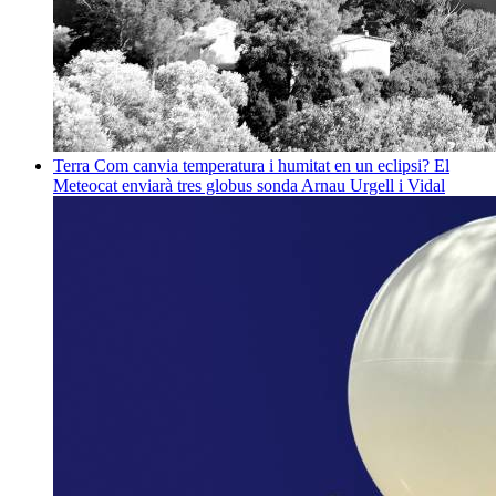
Terra
Com canvia temperatura i humitat en un eclipsi? El
Meteocat enviarà tres globus sonda
Arnau Urgell i Vidal