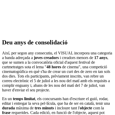
Deu anys de consolidació
Així, per segon any consecutiu, el VISUAL incorpora una categoria
a banda adreçada a
joves creadors
i creadors menors de
17 anys
,
que se sumen a la convocatòria oficial d'aquest festival de
curtmetratges sota el lema "
48 hores
de cinema", una competició
cinematogràfica en què s'ha de crear un curt des de zero en tan sols
dos dies. Tots els participants, prèviament inscrits, van rebre un
correu electrònic el 5 de juliol a les nou del matí amb els requisits a
complir enguany i, abans de les nou del matí del 7 de juliol, van
haver d'enviar el seu projecte.
En un
temps limitat
, els concursants han d'escriure el guió, rodar,
editar i entregar la seva pel·lícula, que ha de ser en català, tenir una
durada
màxima de
tres minuts
i incloure tant l'
objecte
com la
frase
requerides. Cada edició, en funció de l'objecte, aquest pot