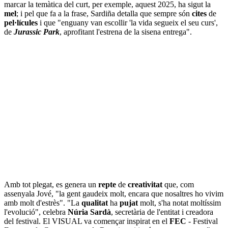
marcar la temàtica del curt, per exemple, aquest 2025, ha sigut la
mel
; i pel que fa a la frase, Sardiña detalla que sempre són
cites
de
pel·lícules
i que "enguany van escollir 'la vida segueix el seu curs',
de
Jurassic Park
, aprofitant l'estrena de la sisena entrega".
Amb tot plegat, es genera un
repte
de
creativitat
que, com
assenyala Jové, "la gent gaudeix molt, encara que nosaltres ho vivim
amb molt d'estrès". "La
qualitat
ha
pujat
molt, s'ha notat moltíssim
l'evolució", celebra
Núria Sardà
, secretària de l'entitat i creadora
del festival. El VISUAL va començar inspirat en el
FEC
- Festival