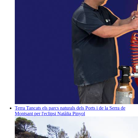
Terra
Tancats els parcs naturals dels Ports i de la Serra de
Montsant per l'eclipsi
Natàlia Pinyol