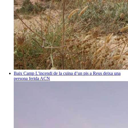
Baix Camp
L'incendi de la cuina d’un pis a Reus deixa una
persona ferida
ACN