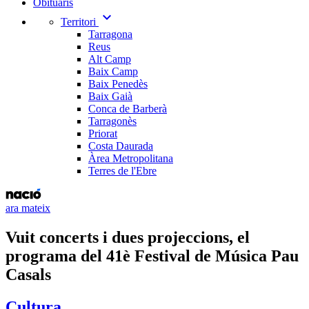
Obituaris
expand_more
Territori
Tarragona
Reus
Alt Camp
Baix Camp
Baix Penedès
Baix Gaià
Conca de Barberà
Tarragonès
Priorat
Costa Daurada
Àrea Metropolitana
Terres de l'Ebre
ara mateix
Vuit concerts i dues projeccions, el
programa del 41è Festival de Música Pau
Casals
Cultura