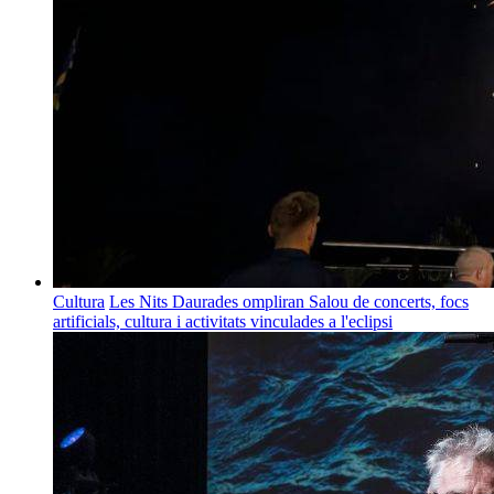
Cultura
Les Nits Daurades ompliran Salou de concerts, focs
artificials, cultura i activitats vinculades a l'eclipsi