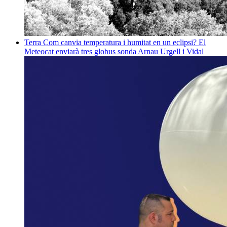
Terra
Com canvia temperatura i humitat en un eclipsi? El
Meteocat enviarà tres globus sonda
Arnau Urgell i Vidal