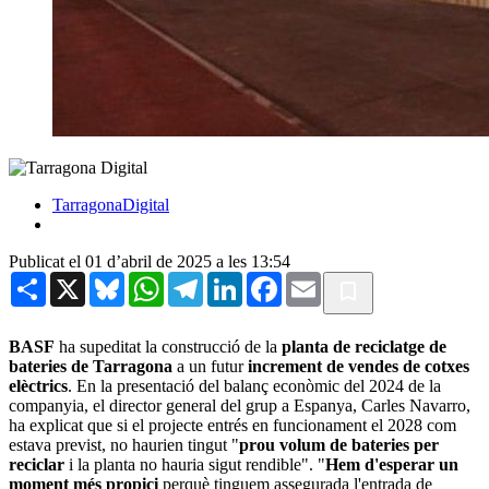
TarragonaDigital
Publicat el 01 d’abril de 2025 a les 13:54
Share
X
Bluesky
WhatsApp
Telegram
LinkedIn
Facebook
Email
BASF
ha supeditat la construcció de la
planta de reciclatge de
bateries de Tarragona
a un futur
increment de vendes de cotxes
elèctrics
. En la presentació del balanç econòmic del 2024 de la
companyia, el director general del grup a Espanya, Carles Navarro,
ha explicat que si el projecte entrés en funcionament el 2028 com
estava previst, no haurien tingut "
prou volum de bateries per
reciclar
i la planta no hauria sigut rendible". "
Hem d'esperar un
moment més propici
perquè tinguem assegurada l'entrada de