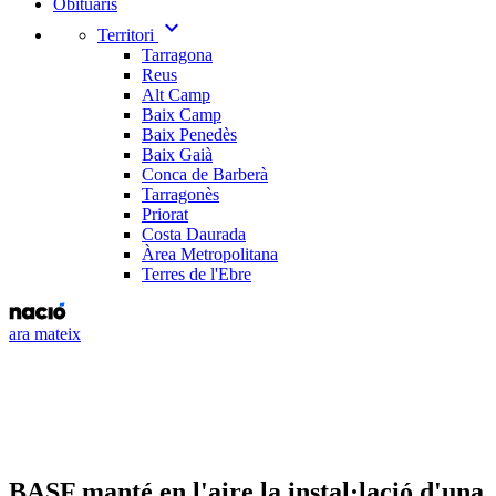
Obituaris
expand_more
Territori
Tarragona
Reus
Alt Camp
Baix Camp
Baix Penedès
Baix Gaià
Conca de Barberà
Tarragonès
Priorat
Costa Daurada
Àrea Metropolitana
Terres de l'Ebre
ara mateix
BASF manté en l'aire la instal·lació d'una