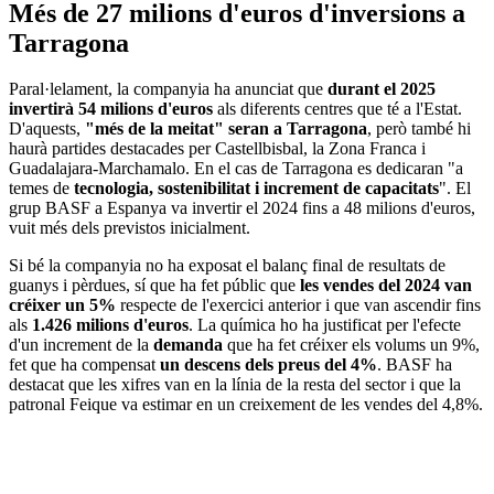
Més de 27 milions d'euros d'inversions a
Tarragona
Paral·lelament, la companyia ha anunciat que
durant el 2025
invertirà 54 milions d'euros
als diferents centres que té a l'Estat.
D'aquests,
"més de la meitat" seran a Tarragona
, però també hi
haurà partides destacades per Castellbisbal, la Zona Franca i
Guadalajara-Marchamalo. En el cas de Tarragona es dedicaran "a
temes de
tecnologia, sostenibilitat i increment de capacitats
". El
grup BASF a Espanya va invertir el 2024 fins a 48 milions d'euros,
vuit més dels previstos inicialment.
Si bé la companyia no ha exposat el balanç final de resultats de
guanys i pèrdues, sí que ha fet públic que
les vendes del 2024 van
créixer un 5%
respecte de l'exercici anterior i que van ascendir fins
als
1.426 milions d'euros
. La química ho ha justificat per l'efecte
d'un increment de la
demanda
que ha fet créixer els volums un 9%,
fet que ha compensat
un descens dels preus del 4%
. BASF ha
destacat que les xifres van en la línia de la resta del sector i que la
patronal Feique va estimar en un creixement de les vendes del 4,8%.