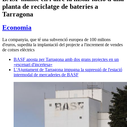
planta de reciclatge de bateries a
Tarragona
Economia
La companyia, que té una subvenció europea de 100 milions
d'euros, supedita la implantació del projecte a l'increment de vendes
de cotxes elèctrics
BASF aposta per Tarragona amb dos grans projectes en un
«escenari d'incertesa»
L'Ajuntament de Tarragona impugna la supressió de l'estació
intermodal de mercaderies de BASF