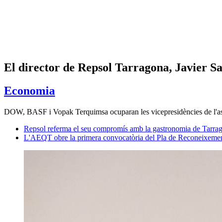
El director de Repsol Tarragona, Javier S
Economia
DOW, BASF i Vopak Terquimsa ocuparan les vicepresidències de l'as
Repsol referma el seu compromís amb la gastronomia de Tarra
L'AEQT obre la primera convocatòria del Pla de Reconeixement