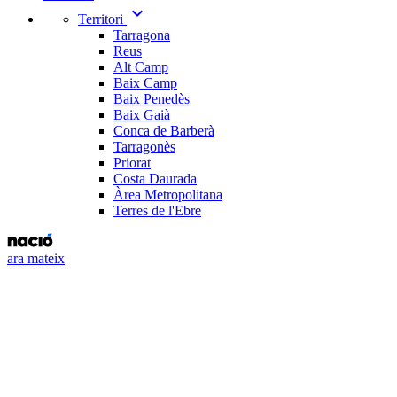
expand_more
Territori
Tarragona
Reus
Alt Camp
Baix Camp
Baix Penedès
Baix Gaià
Conca de Barberà
Tarragonès
Priorat
Costa Daurada
Àrea Metropolitana
Terres de l'Ebre
ara mateix