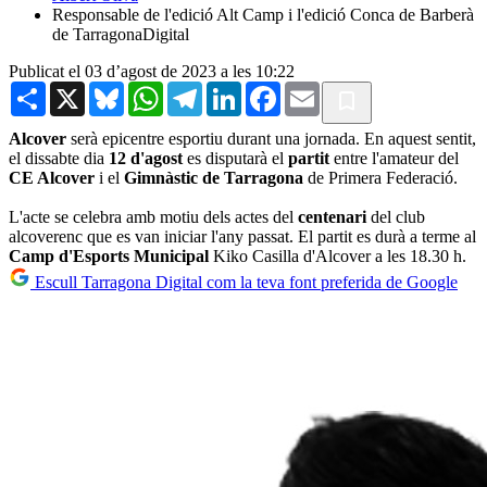
Responsable de l'edició Alt Camp i l'edició Conca de Barberà
de TarragonaDigital
Publicat el 03 d’agost de 2023 a les 10:22
Share
X
Bluesky
WhatsApp
Telegram
LinkedIn
Facebook
Email
Alcover
serà epicentre esportiu durant una jornada. En aquest sentit,
el dissabte dia
12 d'agost
es disputarà el
partit
entre l'amateur del
CE Alcover
i el
Gimnàstic de Tarragona
de Primera Federació.
L'acte se celebra amb motiu dels actes del
centenari
del club
alcoverenc que es van iniciar l'any passat. El partit es durà a terme al
Camp d'Esports Municipal
Kiko Casilla d'Alcover a les 18.30 h.
Escull Tarragona Digital com la teva font preferida de Google