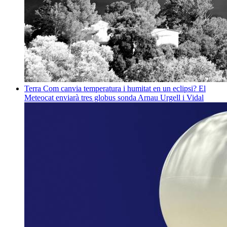
Terra
Com canvia temperatura i humitat en un eclipsi? El
Meteocat enviarà tres globus sonda
Arnau Urgell i Vidal