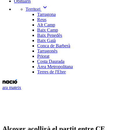
Obituaris
expand_more
Territori
Tarragona
Reus
Alt Camp
Baix Camp
Baix Penedès
Baix Gaià
Conca de Barberà
Tarragonès
Priorat
Costa Daurada
Àrea Metropolitana
Terres de l'Ebre
ara mateix
Alcover acollirà el partit entre CE