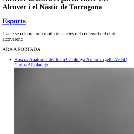
Alcover i el Nàstic de Tarragona
Esports
L'acte se celebra amb motiu dels actes del centenari del club
alcoverenc
ARA A PORTADA
Boscos
Anatomia del foc a Catalunya
Arnau Urgell i Vidal |
Carlos Albaladejo